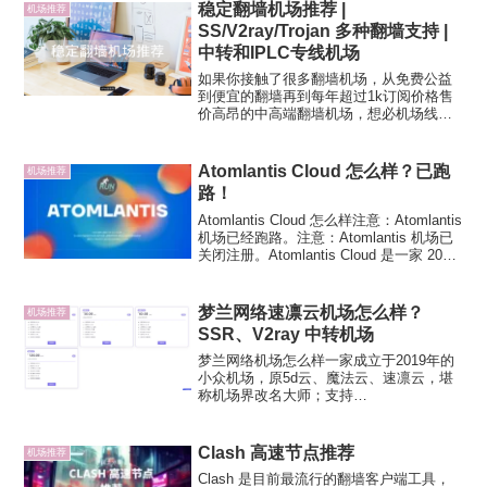
（Windows、Mac 和 Andr...
稳定翻墙机场推荐 |
机场推荐
SS/V2ray/Trojan 多种翻墙支持 |
中转和IPLC专线机场
如果你接触了很多翻墙机场，从免费公益
到便宜的翻墙再到每年超过1k订阅价格售
价高昂的中高端翻墙机场，想必机场线路
的稳定性一定是你所追求的。稳定性是很
多重度翻墙用户的需求，「无感」的翻墙
体验，即配置好翻墙线路后基本不用再去
Atomlantis Cloud 怎么样？已跑
机场推荐
管它，不需要频繁切换翻...
路！
Atomlantis Cloud 怎么样注意：Atomlantis
机场已经跑路。注意：Atomlantis 机场已
关闭注册。Atomlantis Cloud 是一家 2023
年成立的新机场，Shadowsocks 协议，专
线节点。虽然是...
梦兰网络速凛云机场怎么样？
机场推荐
SSR、V2ray 中转机场
梦兰网络机场怎么样一家成立于2019年的
小众机场，原5d云、魔法云、速凛云，堪
称机场界改名大师；支持
ShadowsocksR、V2ray 多种协议。付款
方式支持支付宝。速凛云机场梦兰网络机
场节点常用地区香港、台湾、日本、美
Clash 高速节点推荐
机场推荐
国、新加坡冷门地...
Clash 是目前最流行的翻墙客户端工具，