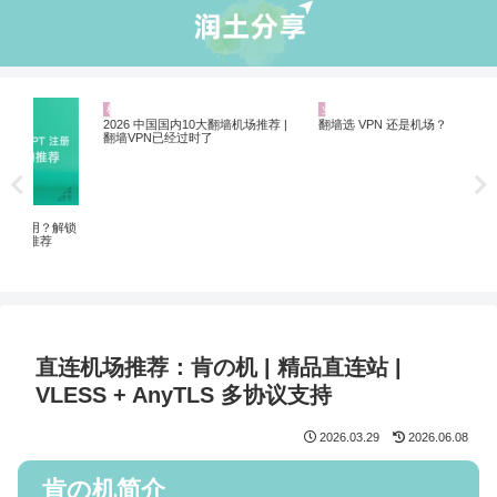
机场推荐
业界资讯
机
Net
制剧
解锁
2026 中国国内10大翻墙机场推荐 |
翻墙选 VPN 还是机场？
翻墙VPN已经过时了
直连机场推荐：肯の机 | 精品直连站 |
VLESS + AnyTLS 多协议支持
2026.03.29
2026.06.08
肯の机简介