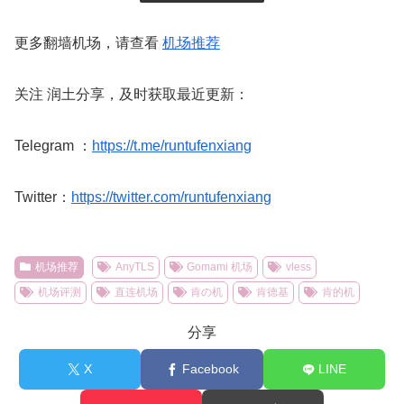
更多翻墙机场，请查看
机场推荐
关注 润土分享，及时获取最近更新：
Telegram ：
https://t.me/runtufenxiang
Twitter：
https://twitter.com/runtufenxiang
机场推荐
AnyTLS
Gomami 机场
vless
机场评测
直连机场
肯の机
肯德基
肯的机
分享
X
Facebook
LINE