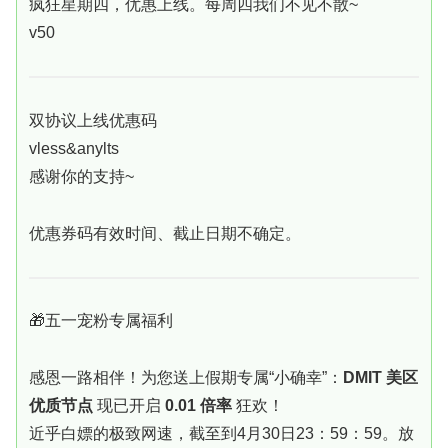
疯狂星期四，优惠上线。每周四我们不见不散~
v50
双协议上线优惠码
vless&anylts
感谢你的支持~
优惠券码有效时间、截止日期不确定。
🎁五一宠粉专属福利
感恩一路相伴！为您送上假期专属“小确幸”：
DMIT 美区
优质节点
现已开启
0.01 倍率
狂欢！
近乎白嫖的极致网速，截至到4月30日23：59：59。放