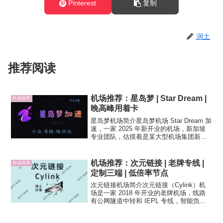
Pinterest
复制
润土
推荐阅读
机场推荐：星岛梦 | Star Dream |
机场推荐
晚高峰用着卡
星岛梦机场简介星岛梦机场 Star Dream 加
速，一家 2025 年新开业的机场，新加坡
专业团队，估摸着是某大型机场集团新开
的分站，IPLC 专线机场，Shadowsocks
协议节点（最早是 Trojan 协议，开业不久
就改协议了）。...
机场推荐：次元链接 | 老牌专线 |
机场推荐
定制三端 | 低倍率节点
次元链接机场简介次元链接（Cylink）机
场是一家 2018 年开业的老牌机场，线路
有公网隧道中转和 IEPL 专线，智能负载
均衡，ShadowsocksR 协议（SSR），提
供低倍率节点，有定制的三端