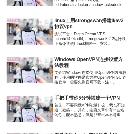
oddrationale/docker-shadowsocksdocker
pulldocker pull oddrationale/docker-
shadow...
linux上用strongswan搭建ikev2
技术教程
协议vpn
测试平台：DigitalOcean VPS
ubuntu14.04 x64, strongswan5.2.2运行以
下命令请使用root权限一：安装
strongswan由于ubuntu软件仓库中
strongswan版本较低，因此从官网源码编
译...
Windows OpenVPN连接设置方
技术教程
法教程
文介绍Windows连接使用OpenVPN方法教
程，使用的软件是官方的OpenVPN GUI连
接软件，需要先到官网下载（注：
OpenVPN官网国内被墙，下载先备好梯
子，可以参考本站的免费VPN）。1、首先
从OpenVPN官网下载连接软件（官...
手把手带你5分钟搭建一个VPN
技术教程
首先，不要问我VPN能做什么，我也不知
道（微笑）。其次，这篇文章中有一些名
词你可能不熟悉，但是那些根本不是重
点，照着做，你就可以科学上网了。第
三，你需要一张visa/master card信用卡。
如果你能做到上面这3点，那我们就开始
吧！登录...