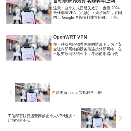
自动更新 hosts 实现科学上网
技术教程
注意：这个方式已经失效了，查看 2024
最佳翻墙VPN（机场）：众所周知，在国
内上 Google 查阅资料非常困难。于是出
现了一些免费的工具和 VPN 服务帮我们访
问，但要么是有流量限制，要么需要收
费，而且有些 VPN 代理的速度也不是很...
OpenWRT VPN
技术教程
在一种双网络物理隔绝的情形下，为了安
全让内部网络的设备能连接外部网络，在
不改变原网络结构下，考虑使用路由使用
VPN拨号共享上网。网络拓扑在内部网络
的设备需要连接外部网络，在终端设备非
双网卡接入的前提下，需要添加一个路由
设备（或网络桥接设备）...
自动更新 hosts 实现科学上网
工信部否认要运营商禁止个人VPN业务：
此前报道不实