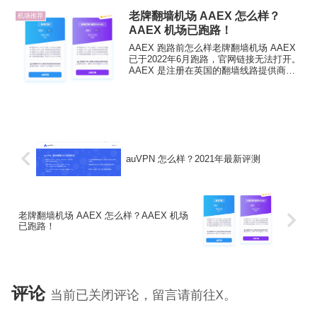
阿根廷、巴基斯坦、菲律宾 等冷门国家地
区一般少有VPN梯子/翻墙机场服务商会提
老牌翻墙机场 AAEX 怎么样？
机场推荐
供。翻墙者需...
AAEX 机场已跑路！
AAEX 跑路前怎么样老牌翻墙机场 AAEX
已于2022年6月跑路，官网链接无法打开。
AAEX 是注册在英国的翻墙线路提供商，
运营了4年有余，算是一家老牌「机场」服
务了。AAEX 线路为IEPL专线和CN2网
络，翻墙协议支持shadowso...
auVPN 怎么样？2021年最新评测
老牌翻墙机场 AAEX 怎么样？AAEX 机场
已跑路！
评论
当前已关闭评论，留言请前往X。