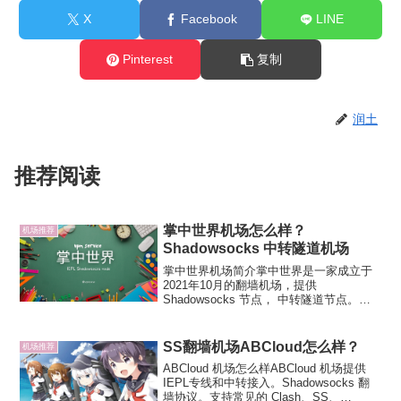
X
Facebook
LINE
Pinterest
复制
润土
推荐阅读
掌中世界机场怎么样？
机场推荐
Shadowsocks 中转隧道机场
掌中世界机场简介掌中世界是一家成立于
2021年10月的翻墙机场，提供
Shadowsocks 节点， 中转隧道节点。官
方承诺客服秒回复+远程协助保姆式服务，
支持常见的主流订阅。付款方式支持支付
宝。掌中世界掌中世界节点：常用地区：
SS翻墙机场ABCloud怎么样？
机场推荐
香港、日本、...
ABCloud 机场怎么样ABCloud 机场提供
IEPL专线和中转接入。Shadowsocks 翻
墙协议。支持常见的 Clash、SS、