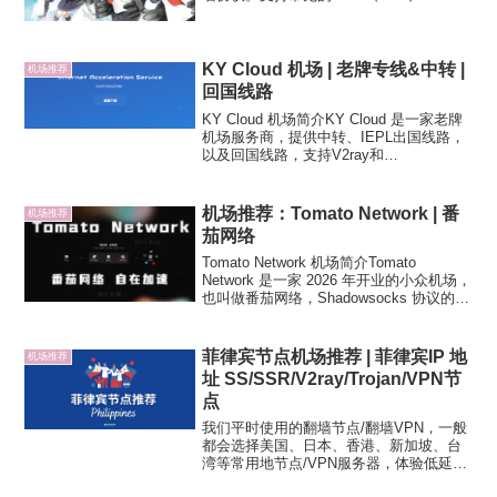
Shadowrocket 订阅格式。注意，有一家同
名的VPS提供商也叫ABCloud，购买机场
的同学不...
KY Cloud 机场 | 老牌专线&中转 |
机场推荐
回国线路
KY Cloud 机场简介KY Cloud 是一家老牌
机场服务商，提供中转、IEPL出国线路，
以及回国线路，支持V2ray和
Shadowsocks协议。支持常见的 Clash、
Shadowrocket、Surge、Quantumult
X、...
机场推荐：Tomato Network | 番
机场推荐
茄网络
Tomato Network 机场简介Tomato
Network 是一家 2026 年开业的小众机场，
也叫做番茄网络，Shadowsocks 协议的
IEPL 专线网络，国内多入口，节点分 A/B
组，三网用户都有优先的线路可选，仅常
用的...
菲律宾节点机场推荐 | 菲律宾IP 地
机场推荐
址 SS/SSR/V2ray/Trojan/VPN节
点
我们平时使用的翻墙节点/翻墙VPN，一般
都会选择美国、日本、香港、新加坡、台
湾等常用地节点/VPN服务器，体验低延
迟、高速的翻墙服务，而印度、土耳其、