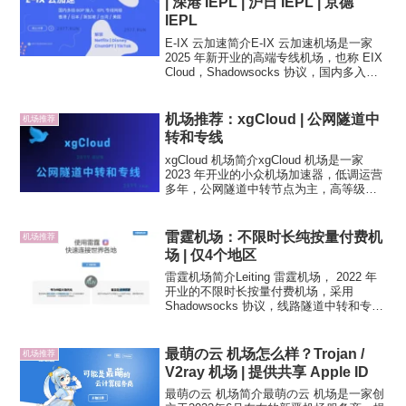
| 深港 IEPL | 沪日 IEPL | 京德
IEPL
E-IX 云加速简介E-IX 云加速机场是一家
2025 年新开业的高端专线机场，也称 EIX
Cloud，Shadowsocks 协议，国内多入
口，含 BGP 服务器入口，多条 IEPL专线
跨境，深港 IEPL，沪日 IEPL，京德 IE...
机场推荐：xgCloud | 公网隧道中
机场推荐
转和专线
xgCloud 机场简介xgCloud 机场是一家
2023 年开业的小众机场加速器，低调运营
多年，公网隧道中转节点为主，高等级套
餐可用 IPLC 专线节点，Shadowsocks 和
Vmess 多协议支持。节点支持 Netflix、
Di...
雷霆机场：不限时长纯按量付费机
机场推荐
场 | 仅4个地区
雷霆机场简介Leiting 雷霆机场， 2022 年
开业的不限时长按量付费机场，采用
Shadowsocks 协议，线路隧道中转和专
线，支持多种流行的客户端订阅，网站面
板自研开发。不限时长按量付费机场，适
合轻量用户或备用机场，不推荐作为主
最萌の云 机场怎么样？Trojan /
机场推荐
力...
V2ray 机场 | 提供共享 Apple ID
最萌の云 机场简介最萌の云 机场是一家创