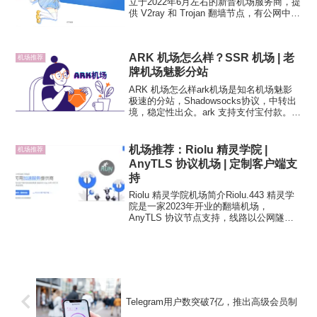
立于2022年6月左右的新晋机场服务商，提
供 V2ray 和 Trojan 翻墙节点，有公网中转
和专线节点，针对 iOS 用户提供美区共享
Apple ID 和 小火箭安装下载，同时也有共
享的 Net...
ARK 机场怎么样？SSR 机场 | 老
机场推荐
牌机场魅影分站
ARK 机场怎么样ark机场是知名机场魅影
极速的分站，Shadowsocks协议，中转出
境，稳定性出众。ark 支持支付宝付款。支
付时需要跳转到另一个网址重新输入一次
账号密码，比一般机场稍微麻烦一些。
ARK 机场官网更多稳定翻墙机场推荐：
机场推荐：Riolu 精灵学院 |
机场推荐
A...
AnyTLS 协议机场 | 定制客户端支
持
Riolu 精灵学院机场简介Riolu.443 精灵学
院是一家2023年开业的翻墙机场，
AnyTLS 协议节点支持，线路以公网隧道
中转，同时提供少量直连节点。精灵学院
机场需要挑选客户端使用，新手也推荐使
用定制客户端，目前已经上线了定制三
端，...
Telegram用户数突破7亿，推出高级会员制