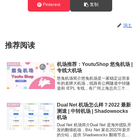
Pinterest
复制
润土
推荐阅读
机场推荐：YoutuShop 悠兔机场 |
机场推荐
专线大机场
悠兔机场简介悠兔机场是一家稳定运营多
年的老牌大机场，线路有公网隧道中转隧
道和 IEPL 专线，有广州上海总共三个入
口，过境带宽高达 6G，节点复用不多，都
采用正价机器，专线节点多为 2.5x 倍率。
早期支持注册支持试用，后来担心被玩坏
Dual Net 机场怎么样？2022 最新
机场推荐
了就取...
测速 | 中转机场 | Shadowsocks
机场
Dual Net 机场简介Dual Net 是海外团队开
发的翻墙机场，Bitz Net 家在2022年新开
的分站，提供 Shadowsocks 翻墙节点，
国家和地区数量多，线路多为国内中转，