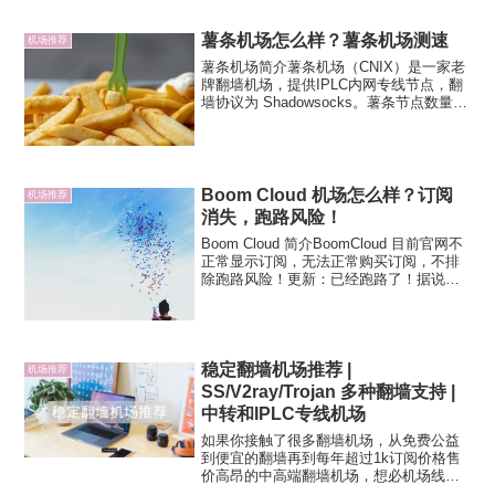
高峰期稳定性有一定的保障。Dual Net 机
场面...
薯条机场怎么样？薯条机场测速
机场推荐
薯条机场简介薯条机场（CNIX）是一家老
牌翻墙机场，提供IPLC内网专线节点，翻
墙协议为 Shadowsocks。薯条节点数量超
级多，并且有IPv6接入，很有特点。支持
常见的 Clash、Shadowrocket 等订阅格
式。薯条机场套餐价...
Boom Cloud 机场怎么样？订阅
机场推荐
消失，跑路风险！
Boom Cloud 简介BoomCloud 目前官网不
正常显示订阅，无法正常购买订阅，不排
除跑路风险！更新：已经跑路了！据说机
场主已经进去了。Boom Cloud 是一家老
牌翻墙机场，创立于2015年，海外团队运
营。采用V2ray 和Sh...
稳定翻墙机场推荐 |
机场推荐
SS/V2ray/Trojan 多种翻墙支持 |
中转和IPLC专线机场
如果你接触了很多翻墙机场，从免费公益
到便宜的翻墙再到每年超过1k订阅价格售
价高昂的中高端翻墙机场，想必机场线路
的稳定性一定是你所追求的。稳定性是很