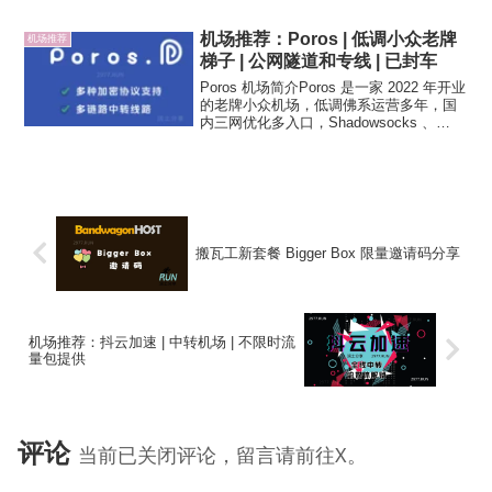
多重度翻墙用户的需求，「无感」的翻墙
体验，即配置好翻墙线路后基本不用再去
机场推荐：Poros | 低调小众老牌
机场推荐
管它，不需要频繁切换翻...
梯子 | 公网隧道和专线 | 已封车
Poros 机场简介Poros 是一家 2022 年开业
的老牌小众机场，低调佛系运营多年，国
内三网优化多入口，Shadowsocks 、
Trojan 和 Vmess 多协议支持，公网隧道
中转节点为主，也有 IPLC 专线节点不过
普遍高倍率。...
搬瓦工新套餐 Bigger Box 限量邀请码分享
机场推荐：抖云加速 | 中转机场 | 不限时流
量包提供
评论
当前已关闭评论，留言请前往X。