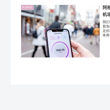
阿根
机场推荐
机
我们
新加
足价
务商