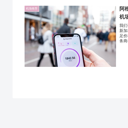
阿根
机场推荐
机
我们
新加
足价
务商