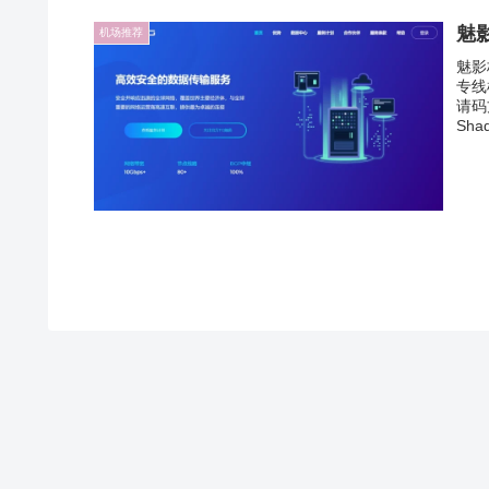
魅
机场推荐
魅影
专线
请码
Sha