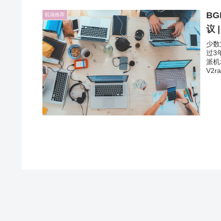
BG
机场推荐
议
少数
过3
派机
V2r