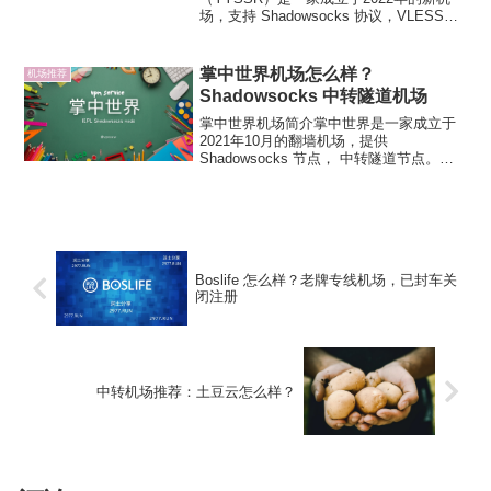
场，支持 Shadowsocks 协议，VLESS、
Hysteria 2 和 TUIC V5 协议支持，小众精
品，节点不多。亚太地区节点经由广港中
转，欧洲节点经由联通...
掌中世界机场怎么样？
机场推荐
Shadowsocks 中转隧道机场
掌中世界机场简介掌中世界是一家成立于
2021年10月的翻墙机场，提供
Shadowsocks 节点， 中转隧道节点。官
方承诺客服秒回复+远程协助保姆式服务，
支持常见的主流订阅。付款方式支持支付
宝。掌中世界掌中世界节点：常用地区：
香港、日本、...
Boslife 怎么样？老牌专线机场，已封车关
闭注册
中转机场推荐：土豆云怎么样？