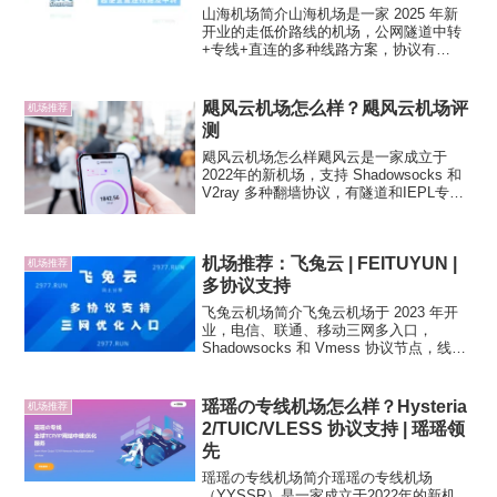
山海机场简介山海机场是一家 2025 年新
开业的走低价路线的机场，公网隧道中转
+专线+直连的多种线路方案，协议有
Shadowsocks、VLESS 和 AnyTLS 三种
协议的支持，提供新手小白定制客户端软
件。机场节点部分支持 Netfl...
飓风云机场怎么样？飓风云机场评
机场推荐
测
飓风云机场怎么样飓风云是一家成立于
2022年的新机场，支持 Shadowsocks 和
V2ray 多种翻墙协议，有隧道和IEPL专线
节点。采用 V2board 面板，支援常见的主
流订阅格式。付款方式支持支付宝和微
信。飓风云官网飓风云节点：...
机场推荐：飞兔云 | FEITUYUN |
机场推荐
多协议支持
飞兔云机场简介飞兔云机场于 2023 年开
业，电信、联通、移动三网多入口，
Shadowsocks 和 Vmess 协议节点，线路
以公网隧道中转为主要，IEPL 专线为高倍
率。机场节点支持 Netflix、Disney+ 流媒
体解锁、TikT...
瑶瑶の专线机场怎么样？Hysteria
机场推荐
2/TUIC/VLESS 协议支持 | 瑶瑶领
先
瑶瑶の专线机场简介瑶瑶の专线机场
（YYSSR）是一家成立于2022年的新机