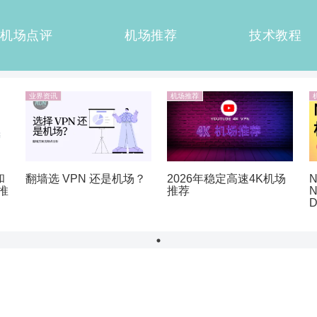
机场点评
机场推荐
技术教程
业界资讯
机场推荐
和
翻墙选 VPN 还是机场？
N
2026年稳定高速4K机场
推
N
推荐
D