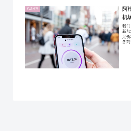
阿根
机场推荐
机
我们
新加
足价
务商