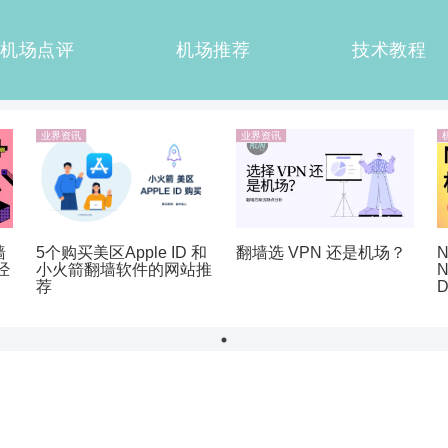
机场点评
机场推荐
技术教程
业界资讯
业界资讯
墙
5个购买美区Apple ID 和
翻墙选 VPN 还是机场？
N
经
小火箭翻墙软件的网站推
N
荐
D