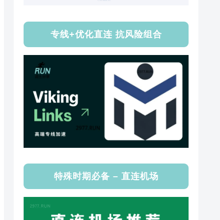
专线+优化直连 抗风险组合
特殊时期必备 – 直连机场
etc/ppp/chap-secrets mobtitude/vpn-pptp