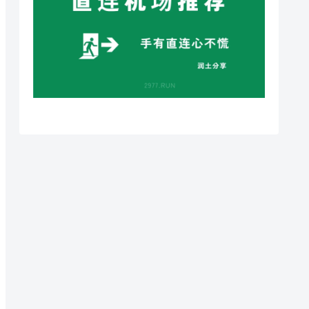
p 1984 -k $SSPASSWORD -m aes-256-cfb