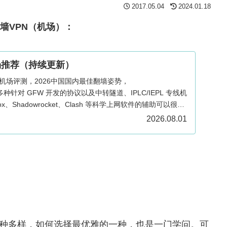
2017.05.04
2024.01.18
翻墙VPN（机场）：
场推荐（持续更新）
与机场评测，2026中国国内最佳翻墙姿势，
n/SS 多种针对 GFW 开发的协议以及中转隧道、IPLC/IEPL 专线机
ox、Shadowrocket、Clash 等科学上网软件的辅助可以很好
ows、Mac、Android、iOS、Apple TV 和路由器多端适
2026.08.01
势多种多样，如何选择最优雅的一种，也是一门学问。可