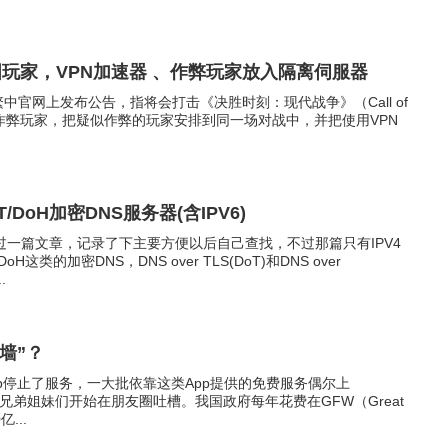
y 隔离中国玩家，VPN加速器 、作弊玩家放入隔离伺服器
前在暴雪繁中官网上发布公告，指将会打击《决胜时刻：现代战争》（Call of
are）中的作弊玩家，把疑似作弊的玩家安排到同一场对战中，并把使用VPN
DoH加密DNS服务器(含IPV6)
过一篇文章，记录了下主要方便以后自己查找，不过那篇只有IPV4
H这类的加密DNS，DNS over TLS(DoT)和DNS over
.
墙”？
pp停止了服务，一大批依靠这类App提供的免费服务偶尔上
outube的兄弟姐妹们开始在朋友圈吐槽。我国政府每年花费在GFW（Great
...