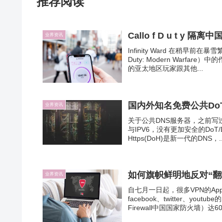
推荐阅读
Callo f D u t 
业界资讯
Infinity Ward 在稍早
Duty: Modern Warf
的亚太地区玩家跟其他...
国内外知名免费公共DoT/
业界资讯
关于公共DNS服务器，之前写
与IPV6，没有更加安全的DoT/Do
Https(DoH)是新一代的DNS，..
如何旗帜鲜明地反对“翻
业界资讯
自七月一日起，很多VPN的A
facebook、twitter、y
Firewall中国国家防火墙）达60亿