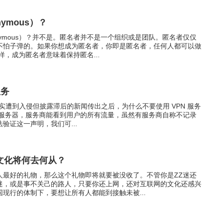
ymous）？
nymous）？并不是。匿名者并不是一个组织或是团队。匿名者仅仅
不怕子弹的。如果你想成为匿名者，你即是匿名者，任何人都可以做
一样，成为匿名者意味着保持匿名...
服务
PN 证实遭到入侵但披露滞后的新闻传出之后，为什么不要使用 VPN 服务
理服务器，服务商能看到用户的所有流量，虽然有服务商自称不记录
验证这一声明，我们可...
文化将何去何从？
人最好的礼物，那么这个礼物即将就要被没收了。不管你是ZZ迷还
迷，或是事不关己的路人，只要你还上网，还对互联网的文化还感兴
现行的体制下，要想让所有人都能到接触未被...