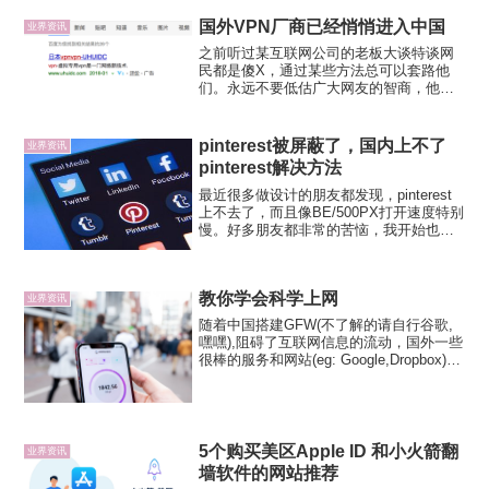
到一条关于Green VPN关闭服务的通知，
国外VPN厂商已经悄悄进入中国
题...
业界资讯
之前听过某互联网公司的老板大谈特谈网
民都是傻X，通过某些方法总可以套路他
们。永远不要低估广大网友的智商，他们
远比你认为的要聪明。互联网是流量江
湖，流量背后绝对不是一堆数字那么简
单，而是一个个有智慧的生命体。对于不
pinterest被屏蔽了，国内上不了
业界资讯
断被封杀的VPN，网友也有着...
pinterest解决方法
最近很多做设计的朋友都发现，pinterest
上不去了，而且像BE/500PX打开速度特别
慢。好多朋友都非常的苦恼，我开始也一
直不太明白，后来才明白过来是因为墙的
原因。好吧，那现在的问题就是，如何翻
墙呢？使用VPN可以翻墙，访问这些被屏
教你学会科学上网
蔽或...
业界资讯
​随着中国搭建GFW(不了解的请自行谷歌,
嘿嘿),阻碍了互联网信息的流动，国外一些
很棒的服务和网站(eg: Google,Dropbox)在
国内都无法正常访问,于是翻墙越来越成为
新时代国人上网的必备技能之一，今天就
为大家梳理一下翻墙的前世今...
5个购买美区Apple ID 和小火箭翻
业界资讯
墙软件的网站推荐