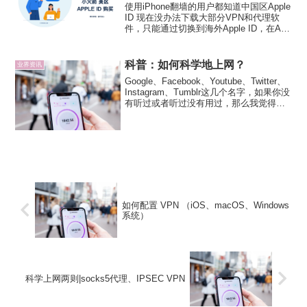
使用iPhone翻墙的用户都知道中国区Apple
ID 现在没办法下载大部分VPN和代理软
件，只能通过切换到海外Apple ID，在App
Store 中才能够顺利地找到如
Shadowrocket（俗称小火箭）、
Quantumult X（...
科普：如何科学地上网？
业界资讯
Google、Facebook、Youtube、Twitter、
Instagram、Tumblr这几个名字，如果你没
有听过或者听过没有用过，那么我觉得这
篇文章也许会适合你。1.什么叫做科学地
上网首先我简单介绍下上述几个名字代表
的含义，Goo...
如何配置 VPN （iOS、macOS、Windows
系统）
科学上网两则|socks5代理、IPSEC VPN