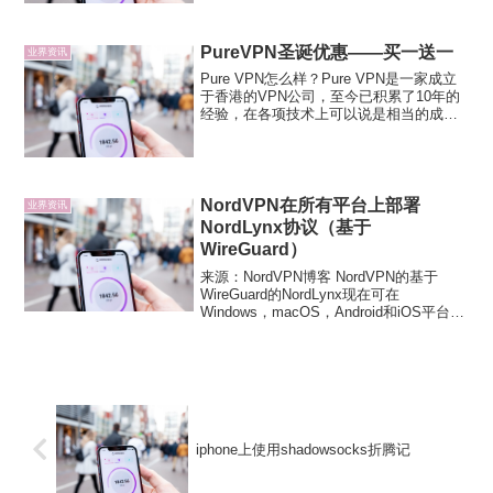
PureVPN圣诞优惠——买一送一
业界资讯
Pure VPN怎么样？Pure VPN是一家成立
于香港的VPN公司，至今已积累了10年的
经验，在各项技术上可以说是相当的成
熟，服务器遍布全球141个国家，拥有
500+服务器。值得称道的是，Pure VPN在
中国也拥有两台服务器，分别位于广...
NordVPN在所有平台上部署
业界资讯
NordLynx协议（基于
WireGuard）
来源：NordVPN博客 NordVPN的基于
WireGuard的NordLynx现在可在
Windows，macOS，Android和iOS平台上
推出。 该协议已经在Linux上进行了大约9
个月的试点测试，并且现在已经被认为是
主流的协议。 ...
iphone上使用shadowsocks折腾记