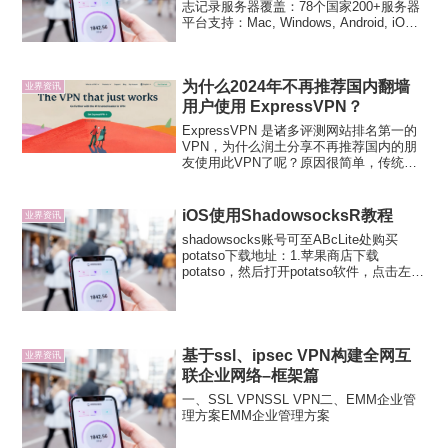
志记录服务器覆盖：78个国家200+服务器
平台支持：Mac, Windows, Android, iOS
(iPhone, iPad, & iPod Touch), Linux,
Chromebo...
为什么2024年不再推荐国内翻墙
业界资讯
用户使用 ExpressVPN？
ExpressVPN 是诸多评测网站排名第一的
VPN，为什么润土分享不再推荐国内的朋
友使用此VPN了呢？原因很简单，传统的
VPN目前并不适合中国国内用户的翻墙需
要，不仅仅是 ExpressVPN，VyprVPN、
PureVPN等一众海外知名...
iOS使用ShadowsocksR教程
业界资讯
shadowsocks账号可至ABcLite处购买
potatso下载地址：1.苹果商店下载
potatso，然后打开potatso软件，点击左上
角的按钮，然后扫二维码导入配置信息。
2.添加完节点后，请设置一个备注名称，
例如：法兰克福，然后点击...
基于ssl、ipsec VPN构建全网互
业界资讯
联企业网络–框架篇
一、SSL VPNSSL VPN二、EMM企业管
理方案EMM企业管理方案