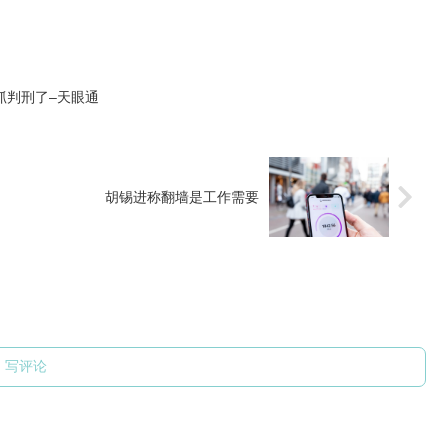
抓判刑了–天眼通
胡锡进称翻墙是工作需要
写评论