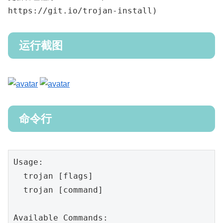
https://git.io/trojan-install)
运行截图
命令行
Usage:

  trojan [flags]

  trojan [command]

Available Commands:
