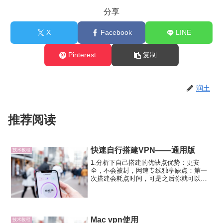
分享
X
Facebook
LINE
Pinterest
复制
润土
推荐阅读
快速自行搭建VPN——通用版
技术教程
1.分析下自己搭建的优缺点优势：更安
全，不会被封，网速专线独享缺点：第一
次搭建会耗点时间，可是之后你就可以愉
快的玩耍了GitHub地址：2.开始搭建步
骤：a.买国外的服务器 b.使用
shadowsocks搭建服务端a.我使用vultr搭
的服...
Mac vpn使用
技术教程