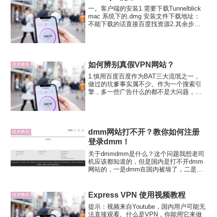
一。客户端的安装1.需要下载Tunnelblick
mac 系统下的.dmg 安装文件下载地址：
不能下载的话直接百度找资源2.其余步骤
按照3.就是有一部出现需要把除了红色标
注的都要导入进文件，把文件改名为
xxx.tblk双击该文件，一路路灯...
如何辨别真假VPN网站？
技术教程
1.慎用百度百度作为BAT三大流氓之一，
做过的坑爹事实属不少。作为一个搜索引
擎，多一些广告什么的都不是大问题，但
是连搜索出来的信息都不可信便是一个严
重的问题了。最早接触到vpn，小编也是通
过百度搜索的，同样被坑了很多次，所以
写的这些东西其实...
dmm网站打不开？教你如何注册
技术教程
登录dmm！
关于dmmdmm是什么？这个问题我想老司
机应该都知道的，但是国内是打不开dmm
网站的，一是dmm在国内被墙了，二是
dmm禁止了非日本IP的登入。那么，老司
机想要去dmm学（kan）习（pian）一般会
怎么做呢？dmm注册与登录＃1.自备日
Express VPN 使用视频教程
技术教程
本...
提示：视频来自Youtube，国内用户可能无
法直接观看。什么是VPN，你能用它来做