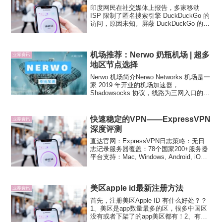
印度网民在社交媒体上报告，多家移动
ISP 限制了匿名搜索引擎 DuckDuckGo 的
访问，原因未知。屏蔽 DuckDuckGo 的移
动 ISP 包括 Vodafone 4G 、Airtel 和
Reliance Jio 4G 。印度网民...
机场推荐：Nerwo 奶瓶机场 | 超多
业界资讯
地区节点选择
Nerwo 机场简介Nerwo Networks 机场是一
家 2019 年开业的机场加速器，
Shadowsocks 协议，线路为三网入口的
IEPL 专线网络，流量单价较贵，性价比相
对偏低，有新手定制三端支持，官方有详
尽的文档和公告。Ner...
快速稳定的VPN——ExpressVPN
业界资讯
深度评测
直达官网：ExpressVPN日志策略：无日
志记录服务器覆盖：78个国家200+服务器
平台支持：Mac, Windows, Android, iOS
(iPhone, iPad, & iPod Touch), Linux,
Chromebo...
美区apple id最新注册方法
业界资讯
首先，注册美区Apple ID 有什么好处？？
1、美区是app数量最多的区，很多中国区
没有或者下架了的app美区都有！2、有些