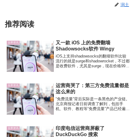
润土
推荐阅读
又一款 iOS 上的免费翻墙
业界资讯
Shadowsocks软件 Wingy
iOS上支持shadowsocks的翻墙软件比较
流行的就是surge和shadowrocket，不过都
是收费软件，尤其是surge，现在价格99
刀，不便宜。现在又出现了一款免费的翻
墙软件－Wingy。Wingy同样支持
shadowsocks...
运营商哭了：第三方免费流量都是
业界资讯
这么来的
“免费流量”背后实际是一条黑色的产业链。
北京商报记者日前调查了解到，包括手
机、软件、教程等“免费流量”产品已经遍布
网络。不过，据运营商内部人士透露，这
些所谓的免费流量产品都是钻运营商空子
的产物，利用了运营商定向免费流量的漏
印度电信运营商屏蔽了
洞，这一漏洞每年可...
业界资讯
DuckDuckGo 搜索