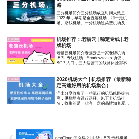
路
三分机场简介三分机场成立时间大致是
2022 年，早期是全直连机场，和一元机
场、赔钱机场、一分机场这类型机场及其
相似，都是大量的公有云直连线路，2024
年前后升级的全中转线路，升级线路的同
时价格也水涨船高，协议用的是 Vmess。
机场推荐：老猫云 | 稳定专线 | 老
机场推荐
机场节点...
牌机场
老猫云机场简介老猫云是一家老牌机场，
IEPL 专线机场，Shadowsocks 协议，
BGP 入口，三大运营商的线路体验都不
差，专业的机场运营团队，靠谱程度还不
错。新手可使用定制客户端老猫加速器，
支持 Windows、Mac 和 Andro...
2026机场大全 | 机场推荐（最新稳
机场推荐
定高速好用的机场集合）
润土分享收集了一些流行的机场线路提供
商，供翻墙者进行选择。以下非机场排
名，收集的是一些有一定的品牌知名度，
开业时间较长，维护较为及时的机场梯子
服务商，线路以各类中转&专线网络为主，
协议跨度则有成熟的 SS、Trojan、Vmess
和新兴的...
prprCloud 怎么样？| 中转+IEPL专线机场