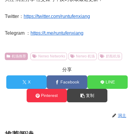
Twitter：
https://twitter.com/runtufenxiang
Telegram ：
https://t.me/runtufenxiang
机场推荐
Nerwo Networks
Nerwo 机场
奶瓶机场
分享
X
Facebook
LINE
Pinterest
复制
润土