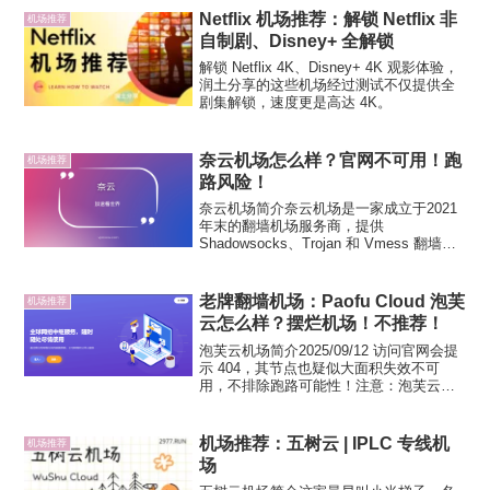
点的 IP 是家宽 IP，含...
Netflix 机场推荐：解锁 Netflix 非
机场推荐
自制剧、Disney+ 全解锁
解锁 Netflix 4K、Disney+ 4K 观影体验，
润土分享的这些机场经过测试不仅提供全
剧集解锁，速度更是高达 4K。
奈云机场怎么样？官网不可用！跑
机场推荐
路风险！
奈云机场简介奈云机场是一家成立于2021
年末的翻墙机场服务商，提供
Shadowsocks、Trojan 和 Vmess 翻墙协
议节点，有自己的托管服务器，中转和
IPLC专线，同时有家宽IP，官方承诺保证
奈飞等流媒体解锁。机场有定制三端，
老牌翻墙机场：Paofu Cloud 泡芙
机场推荐
即...
云怎么样？摆烂机场！不推荐！
泡芙云机场简介2025/09/12 访问官网会提
示 404，其节点也疑似大面积失效不可
用，不排除跑路可能性！注意：泡芙云长
期摆烂，维护不及时，2025 年已经不建议
入手了！Paofu Cloud 泡芙云机场成立于
2018年，由美国团队运营，...
机场推荐：五树云 | IPLC 专线机
机场推荐
场