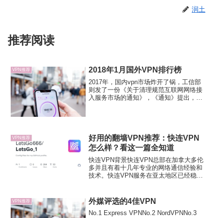
润土
推荐阅读
2018年1月国外VPN排行榜
VPN推荐
2017年，国内vpn市场炸开了锅，工信部
则发了一份《关于清理规范互联网网络接
入服务市场的通知》，《通知》提出，未
经电信主管部门批准，不得自行建立和租
用专线（含虚拟专用网络VPN）等其他信
道开展跨境经营活动。想必以上通知大家
都在各大网站看到...
好用的翻墙VPN推荐：快连VPN
VPN推荐
怎么样？看这一篇全知道
快连VPN背景快连VPN总部在加拿大多伦
多并且有着十几年专业的网络通信经验和
技术。快连VPN服务在亚太地区已经稳定
运营超过6年多了，是 2023 年翻墙无压力
的VPN。YouTube 上的技术博主不良林也
十分推荐这款VPN。1. 支持两个设...
外媒评选的4佳VPN
VPN推荐
No.1 Express VPNNo.2 NordVPNNo.3