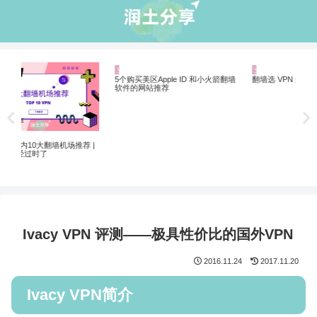
业界资讯
业界资讯
机
Net
制剧
 |
5个购买美区Apple ID 和小火箭翻墙
翻墙选 VPN 还是机场？
软件的网站推荐
Ivacy VPN 评测——极具性价比的国外VPN
2016.11.24
2017.11.20
Ivacy VPN简介