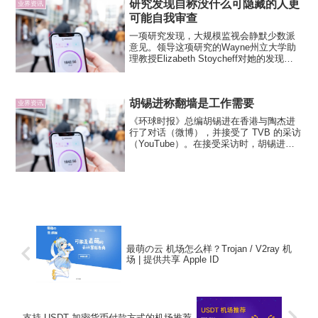
研究发现自称没什么可隐藏的人更
业界资讯
可能自我审查
一项研究发现，大规模监视会静默少数派
意见。领导这项研究的Wayne州立大学助
理教授Elizabeth Stoycheff对她的发现感
到不安。她交谈过的很多人都声称不在乎
在线监视，因为他们没有违反法律也没有
什么秘密需要隐藏。她发现这些理由令
胡锡进称翻墙是工作需要
人...
业界资讯
《环球时报》总编胡锡进在香港与陶杰进
行了对话（微博），并接受了 TVB 的采访
（YouTube）。在接受采访时，胡锡进讨
论了翻墙，称他翻墙是工作需要，表示
《环球时报》每一个人都能翻墙。他说中
国有防火墙，“但是有 VPN，VPN 可以花
钱安装...
最萌の云 机场怎么样？Trojan / V2ray 机
场 | 提供共享 Apple ID
支持 USDT 加密货币付款方式的机场推荐