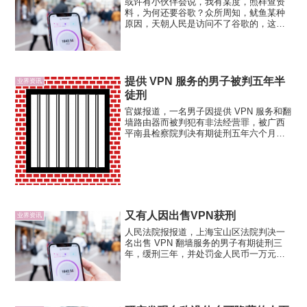
或许有小伙伴会说，我有某度，照样查资
料，为何还要谷歌？众所周知，鱿鱼某种
原因，天朝人民是访问不了谷歌的，这对
于查资料改bug就是一件很尴尬的事儿。为
何这么说呢，亲测得出的结论是这样的：
用某度查资料，前几条是广告，后面也都
是一些乱七八糟的东西...
提供 VPN 服务的男子被判五年半
业界资讯
徒刑
官媒报道，一名男子因提供 VPN 服务和翻
墙路由器而被判犯有非法经营罪，被广西
平南县检察院判决有期徒刑五年六个月和
五十万元罚金。这是自工信部今年初明确
规定限制 VPN 服务以来已知刑期最长罚金
最高的案例，此前有人因提供 SS 服务而
被判 9...
又有人因出售VPN获刑
业界资讯
人民法院报报道，上海宝山区法院判决一
名出售 VPN 翻墙服务的男子有期徒刑三
年，缓刑三年，并处罚金人民币一万元。
来源：人民法院报记者：胡明冬本报讯 近
日，上海市宝山区人民法院依法公开开庭
宣判被告人戴某提供侵入、非法控制计算
机信息系统程序、工...