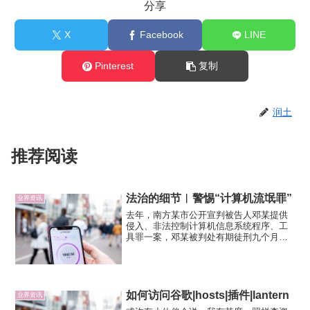
分享
X
Facebook
LINE
Pinterest
复制
润土
推荐阅读
法治的细节︱警惕“计算机流氓罪”
业界资讯
去年，南方某市公开宣判被告人邓某提供
侵入、非法控制计算机信息系统程序、工
具罪一案，邓某被判处有期徒刑九个月，
并处罚金人民币5000元。据说，这是该省
首例适用这个生僻罪名的犯罪案件。法院
审理查明，2015年10月开始，邓某创建网
站，并在该网站...
如何访问谷歌|hosts|插件|lantern
业界资讯