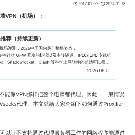
2017.01.09
2024.01.18
翻墙VPN（机场）：
场推荐（持续更新）
与机场评测，2026中国国内最佳翻墙姿势，
n/SS 多种针对 GFW 开发的协议以及中转隧道、IPLC/IEPL 专线机
ox、Shadowrocket、Clash 等科学上网软件的辅助可以很好
ows、Mac、Android、iOS、Apple TV 和路由器多端适
2026.08.01
5代理，不能像VPN那样把整个电脑都代理。因此，一般情况
wsocks代理。本文就给大家介绍下如何通过Proxifier
5客户端，可以让不支持通过代理服务器工作的网络程序能通过