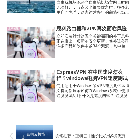
自由鲸机场跑路当自由鲸机场官网长时间
无法打开，节点又全部失效之时，很多老
用户才惊呼，这家运营多年的翻墙机场跑
路了。自由鲸官网地址：（已经打不开
了）自由鲸最新地址或者说专门的跳转地
址：（同样无法正常访问）自由鲸机场跑
思科路由器和VPN再次面临风险
业界资讯
路可能是 2024 年机场...
立即安装针对这五个关键漏洞的补丁思科
正在推出一项新的安全更新，修补该公司
许多产品和软件中的34个漏洞，其中包括
小型企业和VPN路由器，其中有5个被标记
为关键。这些严重漏洞中的第一个被跟踪
为CVE-2020-3330，CVSS评分为9.8，
影...
ExpressVPN 在中国速度怎么
业界资讯
样？windows电脑VPN速度测试
使用适用于Windows的VPN速度测试本博
文将向你展示如何在Windows系统中使用
速度测试功能 什么是速度测试？ 速度测试
是一个有用的工具，帮助你知道哪些VPN
服务器位置将提供给你最快的速度，以便
你选择这些服务器进行连接。如何运行
Exp...
机场推荐：蓝帆云 | 性价比机场9折优惠