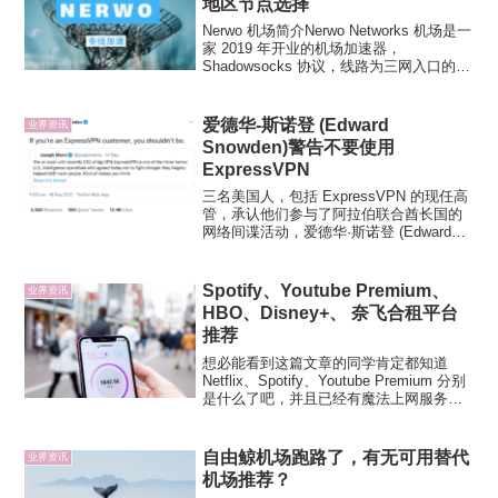
地区节点选择
Nerwo 机场简介Nerwo Networks 机场是一
家 2019 年开业的机场加速器，
Shadowsocks 协议，线路为三网入口的
IEPL 专线网络，流量单价较贵，性价比相
对偏低，有新手定制三端支持，官方有详
尽的文档和公告。Ner...
爱德华-斯诺登 (Edward
业界资讯
Snowden)警告不要使用
ExpressVPN
三名美国人，包括 ExpressVPN 的现任高
管，承认他们参与了阿拉伯联合酋长国的
网络间谍活动，爱德华·斯诺登 (Edward
Snowden) 发出针对 ExpressVPN 的警
报。这三名特工在 Project Raven 中工
作，以...
Spotify、Youtube Premium、
业界资讯
HBO、Disney+、 奈飞合租平台
推荐
想必能看到这篇文章的同学肯定都知道
Netflix、Spotify、Youtube Premium 分别
是什么了吧，并且已经有魔法上网服务，
可以解锁这些网站。Netflix 是世界上最流
行的流媒体平台之一，提供了海量的电
影、电视节目资源，包...
自由鲸机场跑路了，有无可用替代
业界资讯
机场推荐？