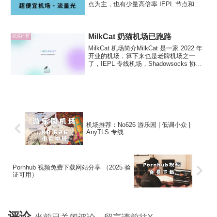
点为主，也有少量高倍率 IEPL 节点和
Vless 直连节点，以超便宜的价格出道，
发展至今也是一家小有规模的中转机场。
流量光机场提供了新手定制 An...
MilkCat 奶猫机场已跑路
机场推荐
MilkCat 机场简介MilkCat 是一家 2022 年
开业的机场，算下来也是老牌机场之一
了，IEPL 专线机场，Shadowsocks 协议
节点，早先是公网隧道中转在 2024 年线
路全面升级同时官网也进行了升级，目前
维护速度、节点表...
机场推荐：No626 游乐园 | 低调小众 |
AnyTLS 专线
Pornhub 视频免费下载网站分享 （2025 验
证可用）
评论