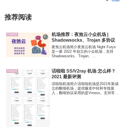
推荐阅读
机场推荐：夜煞云小众机场 |
机场推荐
Shadowsocks、Trojan 多协议
夜煞云机场简介夜煞云机场 Night Furyx
是一家 2022 年创立的小众机场，支持
Shadowsocks、Trojan、
V2ray（Vmess）多协议，有公网隧道中
转和 IPLC 专线，移动、联通多个运营商
入口，性价比机场之一，解...
话啦啦 SS/V2ray 机场 怎么样？
机场推荐
2021 最新评测
话啦啦机场简介话啦啦机场是2021年新成
立的翻墙机场，提供隧道中转和专线接
入，翻墙协议采用的是Vmess。支持常见
的 Clash、Shadowrocket等订阅链接格
式。话啦啦机场话啦啦机场 套餐价格套餐
有限速，不过对普通翻墙用户而言无
感，...