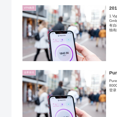
20
VPN推荐
1.V
Gm
有自
独有
Pu
业界资讯
Pur
800
登录 