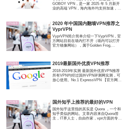
GOBOY VPN，是一家 2025 年 5 月新开
业的高端 VPN，海内海外均支持加速，
BGP 服务器接入。GOBOY 这个品牌是新
的，不过其运营团队是老牌机场加速器的
团队，开发 VPN 主要...
2020 年中国国内翻墙VPN推荐之
VPN推荐
VyprVPN
VyprVPN简介简单介绍一下VyprVPN，官
方网站目前在墙内打不开（墙内可以打开
官方镜像网站），属于Golden Frog,
GmbH，总部在瑞士，隐私政策严格，与
欧盟看齐。与其他VPN供应商来说，最特
别的一点就在于拥有自己的硬件，服务...
2019最新国外优质VPN推荐
VPN推荐
2018-2019年实测 最新国外优质VPN推荐
所有VPN均经过国外VPN评测网实测，可
放心使用。No.1 ExpressVPN 【官方网
站】2019年国外VPN评测网第一推荐VPN
品牌ExpressVPN是国外一家技术领先的
VPN提供商...
国外知乎上推荐的最好的VPN
VPN推荐
国外知乎这里指的其实是 Quora ，一个和
知乎类似的网站。文章内容来自Quora答
主，IT界人士，自由作家，vpn方面的专
家。在中国的时候，因为要上一些国外国
外网站，以及一些对外业务，我必须要一