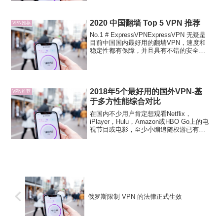
个稳定的VPN，所以我尝试过许多的
VPN。我...
2020 中国翻墙 Top 5 VPN 推荐
VPN推荐
No.1 # ExpressVPNExpressVPN 无疑是
目前中国国内最好用的翻墙VPN，速度和
稳定性都有保障，并且具有不错的安全
性。ExpressVPN 是比较老牌的VPN，具
有多年的VPN经验，在VPN行业可以说是
具有统治地位。在多...
2018年5个最好用的国外VPN-基
VPN推荐
于多方性能综合对比
在国内不少用户肯定想观看Netflix，
iPlayer，Hulu，Amazon或HBO Go上的电
视节目或电影，至少小编追随权游已有数
年，或是你想在用公共WiFi时个人隐私得
到安全的保障你，那么很显然，你需要一
个虚拟专用网络（VPN）！ V...
俄罗斯限制 VPN 的法律正式生效