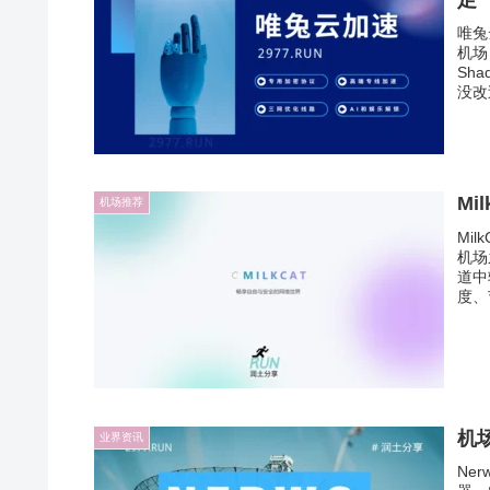
足
唯兔
机场
Sh
没改
Mi
机场推荐
Mi
机场
道中
度、
机场
业界资讯
Ner