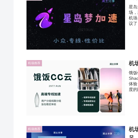
星岛
场，
机场
议了）
机场
机场推荐
饿饭
Sh
体验
度的
机场
机场推荐