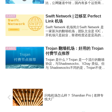
比，公网隧道中转，国内有多个运营商入
口，单入口超过 2G 的带宽，
Shadowsocks 协议，仅有常用地区节点提
供。Echo 机场对流...
Swift Network | 迁移至 Perfect
机场推荐
Link 机场
Swift Network 机场简介Swift Network 是
一家新兴的翻墙机场，团队主业是 IDC，
开机场只是副业，靠谱程度还是蛮高的，
也正因如此能拿到低价的线路，所以机场
套餐性价比很高。Swift Network 机场采用
Shad...
Trojan 翻墙机场：好用的 Trojan
机场推荐
付费节点推荐
Trojan 是什么？Trojan 是一个流行的翻墙
协议，与Shadowsocks、V2ray 类似。但
与 Shadowsocks不同的是，Trojan不使用
自定义的加密协议来隐藏自身。相反，使
用特征明显的TLS协议(TLS/SSL)，使得...
闪电机场怎么样？ Shandian Pro | 老牌专
线大厂