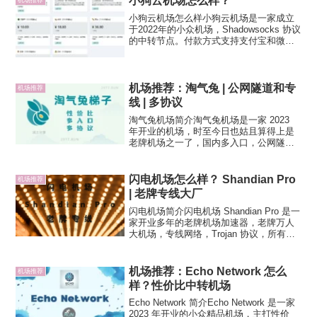
小狗云机场怎么样？
机场推荐
小狗云机场怎么样小狗云机场是一家成立
于2022年的小众机场，Shadowsocks 协议
的中转节点。付款方式支持支付宝和微
信。小狗云机场官网 小狗云机场套餐价格
小狗云机场支持月付，也有一次性的按量
付费流量包。小狗云机场速度测试小狗云
机场优惠...
机场推荐：淘气兔 | 公网隧道和专
机场推荐
线 | 多协议
淘气兔机场简介淘气兔机场是一家 2023
年开业的机场，时至今日也姑且算得上是
老牌机场之一了，国内多入口，公网隧道
中转和 IPLC 专线网络加速，
Shadowsocks 和 Vmess 多协议节点。签
到可领取套餐内可用流量。官方定制专属
闪电机场怎么样？ Shandian Pro
机场推荐
客户...
| 老牌专线大厂
闪电机场简介闪电机场 Shandian Pro 是一
家开业多年的老牌机场加速器，老牌万人
大机场，专线网络，Trojan 协议，所有节
点 1.5x 高倍率，同时设置了严格限速，有
点不太良心。节点大多支持 Netflix、
Disney+ 流媒体...
机场推荐：Echo Network 怎么
机场推荐
样？性价比中转机场
Echo Network 简介Echo Network 是一家
2023 年开业的小众精品机场，主打性价