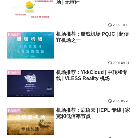
场 | 无审计
2025.10.15
机场推荐：赔钱机场 PQJC | 超便
机场推荐
宜机场之一
2025.09.21
机场推荐：YkkCloud | 中转和专
机场推荐
线 | VLESS Reality 机场
2025.05.28
机场推荐：鹿语云 | IEPL 专线 | 家
机场推荐
宽和低倍率节点