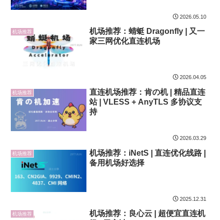
2026.05.10
机场推荐：蜻蜓 Dragonfly | 又一
机场推荐
家三网优化直连机场
2026.04.05
直连机场推荐：肯の机 | 精品直连
机场推荐
站 | VLESS + AnyTLS 多协议支
持
2026.03.29
机场推荐：iNetS | 直连优化线路 |
机场推荐
备用机场好选择
2025.12.31
机场推荐：良心云 | 超便宜直连机
机场推荐