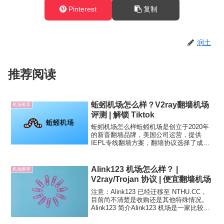
Pinterest
复制
润土
推荐阅读
蚯蚓机场怎么样？V2ray翻墙机场
机场推荐
评测 | 解锁 Tiktok
蚯蚓机场怎么样蚯蚓机场是创立于2020年
的新晋翻墙品牌，美国公司运营，提供
IEPL专线翻墙方案，翻墙协议选择了成熟
的 V2ray（Vmess）协议。蚯蚓机场独特
的地方在于有支持解锁 Tiktok的套餐，注
册可免费试用所有节点。机场采用 V2...
Alink123 机场怎么样？ |
机场推荐
V2ray/Trojan 协议 | 便宜翻墙机场
注意：Alink123 已经迁移至 NTHU.CC，
目前尚不清楚是收购还是其他特殊情况。
Alink123 简介Alink123 机场是一家比较新
的翻墙机场服务商，成立于2021年6月份，
运营时间不算长。Alink 线路为广东到香港