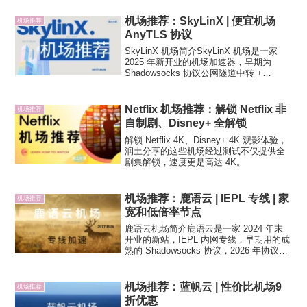
的G口隧道...
机场推荐：SkyLinX | 便宜机场
机场推荐
AnyTLS 协议
SkyLinX 机场简介SkyLinX 机场是一家
2025 年新开业的机场加速器，早期为
Shadowsocks 协议公网隧道中转 +
VLESS Reality 备用直连线路方案，后来
更是在不涨价的前提下将线路升级为三网
入口的 IEPL...
Netflix 机场推荐：解锁 Netflix 非
机场推荐
自制剧、Disney+ 全解锁
解锁 Netflix 4K、Disney+ 4K 观影体验，
润土分享的这些机场经过测试不仅提供全
剧集解锁，速度更是高达 4K。
机场推荐：鹿语云 | IEPL 专线 | 家
机场推荐
宽和低倍率节点
鹿语云机场简介鹿语云是一家 2024 年末
开业的新站，IEPL 内网专线，早期用的成
熟的 Shadowsocks 协议，2026 年协议切
换为 AnyTLS，国内多入口，专业的机场
运营团队，靠谱程度还不错。机场节点支
持 Netflix、Di...
机场推荐：蓝帆云 | 性价比机场9
机场推荐
折优惠