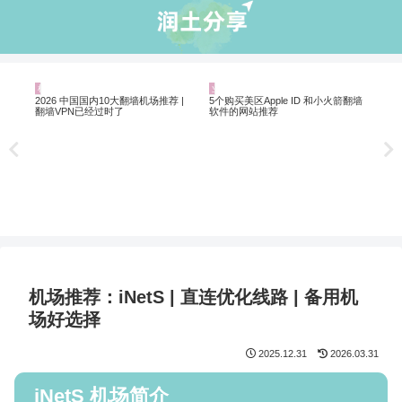
机场推荐
业界资讯
机
Net
制剧
解锁
2026 中国国内10大翻墙机场推荐 |
5个购买美区Apple ID 和小火箭翻墙
翻墙VPN已经过时了
软件的网站推荐
机场推荐：iNetS | 直连优化线路 | 备用机
场好选择
2025.12.31
2026.03.31
iNetS 机场简介