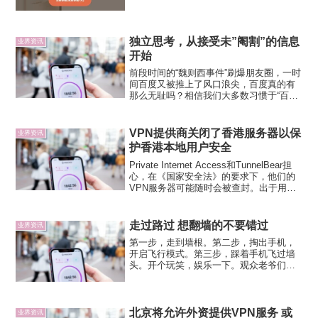
节点提供。注册可免费试用1天。Web3 加
速器在 2024 年 1月...
独立思考，从接受未”阉割”的信息
业界资讯
开始
前段时间的“魏则西事件”刷爆朋友圈，一时
间百度又被推上了风口浪尖，百度真的有
那么无耻吗？相信我们大多数习惯于“百度
一下”的朋友并未感受到百度的“威力”，下
面分别用谷歌和百度搜索“摄影”得到的画
面，大家默默感受一下……谷歌：百度：
VPN提供商关闭了香港服务器以保
业界资讯
百度虽然可恶...
护香港本地用户安全
Private Internet Access和TunnelBear担
心，在《国家安全法》的要求下，他们的
VPN服务器可能随时会被查封。出于用户
安全的考虑，两家VPN提供商正在关闭香
港VPN服务器，以响应中国针对该城市的
国家安全法。由于担心...
走过路过 想翻墙的不要错过
业界资讯
第一步，走到墙根。第二步，掏出手机，
开启飞行模式。第三步，踩着手机飞过墙
头。开个玩笑，娱乐一下。观众老爷们都
知道，我大清自有国情在此，长城防火墙
阻挡了万千“异鬼”，但是有个别同志啊，就
是把握不住中央的意图啊，老想出去看
看，西方有哪点好？我看...
北京将允许外资提供VPN服务 或
业界资讯