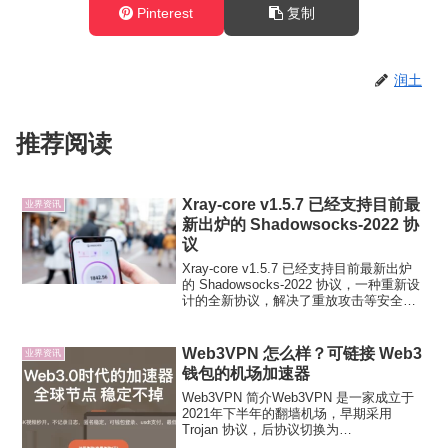
Pinterest
复制
润土
推荐阅读
Xray-core v1.5.7 已经支持目前最
业界资讯
新出炉的 Shadowsocks-2022 协
议
Xray-core v1.5.7 已经支持目前最新出炉
的 Shadowsocks-2022 协议，一种重新设
计的全新协议，解决了重放攻击等安全问
题。支持单端口多用户且参考 quic
wireguard 等协议设计与实现，使用了
sessio...
Web3VPN 怎么样？可链接 Web3
业界资讯
钱包的机场加速器
Web3VPN 简介Web3VPN 是一家成立于
2021年下半年的翻墙机场，早期采用
Trojan 协议，后协议切换为
Shadowsocks，有隧道中转和 IPLC 专线