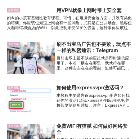
是teng huang，而且应用的界面也不是锤
子科技的风格。在苹果应用商店搜索锤
用VPN就像上网时带上安全套
子，除了锤子...
业界资讯
如今的小孩有基础性教育课程。可惜，在电脑安全这方面，并没有类似
的培训。你应该也知道上网会有一些风险，尤其是在公共场合。黑客侵
入咖啡馆和酒店的WiFi，以此控制未受保护的设备，这种事你应该也听
过吧。不过可能你还没有对此采取什么对策。让上网更安...
刷不出宝马广告也不要紧，玩点不
业界资讯
一样的私密通讯：Telegram
目前市场上最不缺的应该就是即时通信应
用了。本着「朋友在哪里，我就得在哪
里」这种实实在在的理由，迫使可能已经
在使用体验上产生了诸多不满的我们，还
是得默默地继续使用那几款主流产品。而
因此，推荐即时通信类应用永远会面临同
如何使用expressvpn激活码？
一个问题：用 QQ/微信不...
业界资讯
本教程主要是告诉expressvpn用户如何找
到你的激活代码ExpressVPN应用程序,并
将其复制到剪贴板。注意：ExpressVPN
已经不再好用，查看 2024 最佳翻墙
VPN（机场）：第一步－登录到您的帐户
进入ExpressVPN ...
免费WIFI有猫腻 如何做好网络安
业界资讯
全