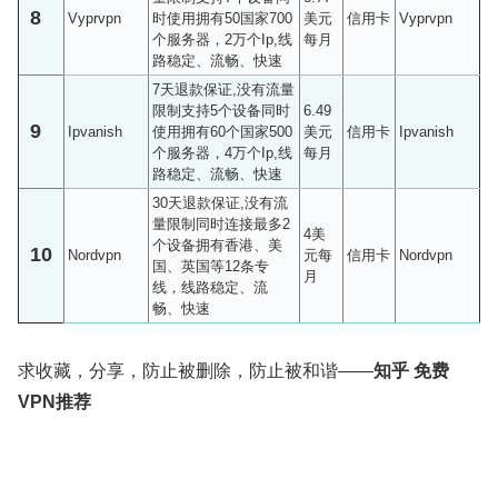
8
Vyprvpn
时使用拥有50国家700
美元
信用卡
Vyprvpn
个服务器，2万个Ip,线
每月
路稳定、流畅、快速
7天退款保证,没有流量
限制支持5个设备同时
6.49
9
Ipvanish
使用拥有60个国家500
美元
信用卡
Ipvanish
个服务器，4万个Ip,线
每月
路稳定、流畅、快速
30天退款保证,没有流
量限制同时连接最多2
4美
个设备拥有香港、美
10
Nordvpn
元每
信用卡
Nordvpn
国、英国等12条专
月
线，线路稳定、流
畅、快速
求收藏，分享，防止被删除，防止被和谐——
知乎 免费
VPN推荐