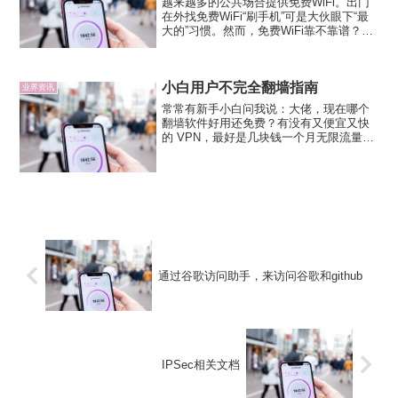
越来越多的公共场合提供免费WiFi。出门
在外找免费WiFi“刷手机”可是大伙眼下“最
大的”习惯。然而，免费WiFi靠不靠谱？日
前，关于蹭免费Wifi而导致个人信息外泄的
提醒在朋友圈中疯转。业内人士建议，外
出时，大家不要用无需密码的免费WiF...
小白用户不完全翻墙指南
业界资讯
常常有新手小白问我说：大佬，现在哪个
翻墙软件好用还免费？有没有又便宜又快
的 VPN，最好是几块钱一个月无限流量！
正如本文开头所描述的一样，每次碰到这
样的用户我都要一遍又一遍地不耐烦的跟
他们解释哪款 VPN 好，哪款 VPN 垃圾，
如何自己搭...
通过谷歌访问助手，来访问谷歌和github
IPSec相关文档