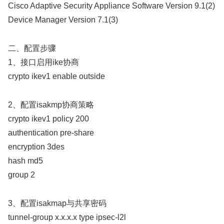
Cisco Adaptive Security Appliance Software Version 9.1(2)
Device Manager Version 7.1(3)
二、配置步骤
1、接口启用ike协商
crypto ikev1 enable outside
2、配置isakmp协商策略
crypto ikev1 policy 200
authentication pre-share
encryption 3des
hash md5
group 2
3、配置isakmap与共享密码
tunnel-group x.x.x.x type ipsec-l2l