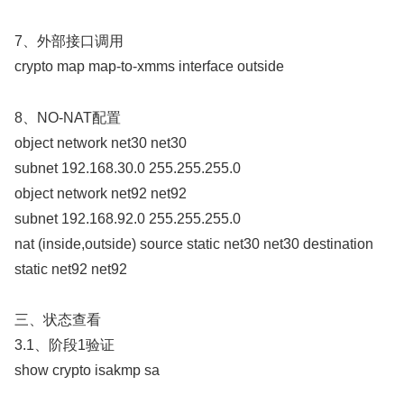
7、外部接口调用
crypto map map-to-xmms interface outside
8、NO-NAT配置
object network net30 net30
subnet 192.168.30.0 255.255.255.0
object network net92 net92
subnet 192.168.92.0 255.255.255.0
nat (inside,outside) source static net30 net30 destination
static net92 net92
三、状态查看
3.1、阶段1验证
show crypto isakmp sa