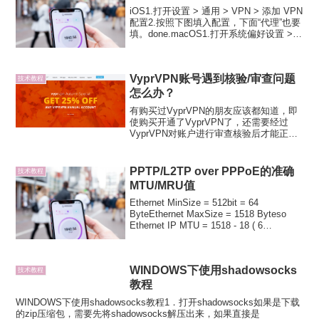
iOS1.打开设置 > 通用 > VPN > 添加 VPN
配置2.按照下图填入配置，下面“代理”也要
填。done.macOS1.打开系统偏好设置 >
网络 > 新建一个连接2.填入“服务器地址”和
“账户名称”，点击“鉴定设置”，填入“密码...
VyprVPN账号遇到核验/审查问题
技术教程
怎么办？
有购买过VyprVPN的朋友应该都知道，即
使购买开通了VyprVPN了，还需要经过
VyprVPN对账户进行审查核验后才能正式
开通账户。这个步骤简直比Astrill的短信验
证还要坑爹。但其实也不用担心，只要你
按照VyprVPN的要求，如是提供...
PPTP/L2TP over PPPoE的准确
技术教程
MTU/MRU值
Ethernet MinSize = 512bit = 64
ByteEthernet MaxSize = 1518 Byteso
Ethernet IP MTU = 1518 - 18 ( 6
SRCMAC+ 6 DSTMAC+ 2 TY...
WINDOWS下使用shadowsocks
技术教程
教程
WINDOWS下使用shadowsocks教程1．打开shadowsocks如果是下载
的zip压缩包，需要先将shadowsocks解压出来，如果直接是