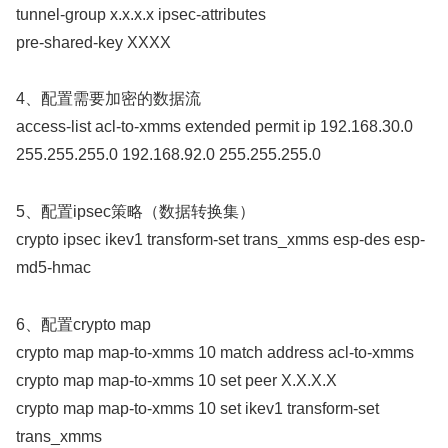
tunnel-group x.x.x.x ipsec-attributes
pre-shared-key XXXX
4、配置需要加密的数据流
access-list acl-to-xmms extended permit ip 192.168.30.0
255.255.255.0 192.168.92.0 255.255.255.0
5、配置ipsec策略（数据转换集）
crypto ipsec ikev1 transform-set trans_xmms esp-des esp-
md5-hmac
6、配置crypto map
crypto map map-to-xmms 10 match address acl-to-xmms
crypto map map-to-xmms 10 set peer X.X.X.X
crypto map map-to-xmms 10 set ikev1 transform-set
trans_xmms