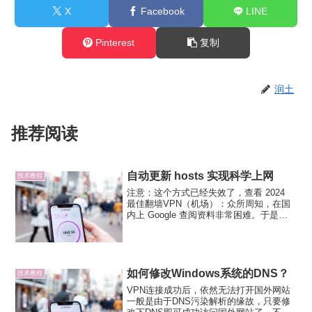
X
Facebook
LINE
Pinterest
复制
润土
推荐阅读
自动更新 hosts 实现科学上网
技术教程
注意：这个方式已经失效了，查看 2024
最佳翻墙VPN（机场）：众所周知，在国
内上 Google 查阅资料非常困难。于是出
现了一些免费的工具和 VPN 服务帮我们访
问，但要么是有流量限制，要么需要收
费，而且有些 VPN 代理的速度也不是很...
如何修改Windows系统的DNS？
技术教程
VPN连接成功后，依然无法打开国外网站
一般是由于DNS污染解析的缘故，只要修