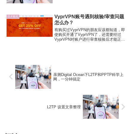
uname -r2.6.32-5-am...
VyprVPN账号遇到核验/审查问题
技术教程
怎么办？
有购买过VyprVPN的朋友应该都知道，即
使购买开通了VyprVPN了，还需要经过
VyprVPN对账户进行审查核验后才能正式
开通账户。这个步骤简直比Astrill的短信验
证还要坑爹。但其实也不用担心，只要你
按照VyprVPN的要求，如是提供...
亲测Digital Ocean下L2TP和PPTP科学上
网，一分钟搞定
L2TP 设置文章整理