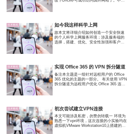
改下DNS即可成功访问国外网站了。不同
系统下DNS修改的流程还是有区别，
Windows XP/7/8/10系统修改DNS的整体
流程是一致的，都是找到当前的使用的网
络...
如今我这样科学上网
技术教程
故本文将详细介绍如何创造一个安全快速
的个人科学上网服务环境；涉及服务端的
选择，搭建、优化、安全性加强和客户端
的选择，以达到更好的科学上网体验；适
合有一定知识的Linux用户和善于使用搜索
引擎的小白阅读… 目录 VPS服务商的选择
科学上网服...
实现 Office 365 的 VPN 拆分隧道
技术教程
备注本主题是一组针对远程用户的 Office
365 优化的主题的一部分。 有关使用 VPN
拆分隧道为远程用户优化 Office 365 连接
的概述，请参阅概述： Office 365 的 VPN
拆分隧道。 有关为中国用户优化 Offi...
初次尝试建立VPN连接
技术教程
本文可能涉及私密，勿赞勿转载一 环境为
熟悉一下vpn环境，这次连接的小实验均在
虚拟机VMware Workstation10上搭建的环
境VPN:Debian6 2.6.32-5-amd64WSG:~#