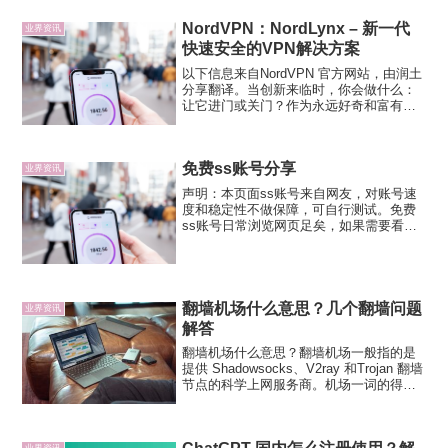
下载量见证 54% 的年增长率，也就不足
NordVPN：NordLynx – 新一代
为...
业界资讯
快速安全的VPN解决方案
以下信息来自NordVPN 官方网站，由润土
分享翻译。当创新来临时，你会做什么：
让它进门或关门？作为永远好奇和富有想
像力的极客，NordVPN始终对创新持开放
态度。今天，我们很高兴地宣布我们的最
新项目：围绕WireGuard®协议构建的No...
免费ss账号分享
业界资讯
声明：本页面ss账号来自网友，对账号速
度和稳定性不做保障，可自行测试。免费
ss账号日常浏览网页足矣，如果需要看视
频，还是推荐购买收费服务或者自行搭建
科学上网。美国SS服务器地址：
104.160.38.95端口：443加密方式：aes-
256...
翻墙机场什么意思？几个翻墙问题
业界资讯
解答
翻墙机场什么意思？翻墙机场一般指的是
提供 Shadowsocks、V2ray 和Trojan 翻墙
节点的科学上网服务商。机场一词的得名
可能和早些年流行的 Shadowsocks 的客
户端软件是“纸飞机”有关，翻墙软件叫做
“小飞机”，翻墙服务...
业界资讯