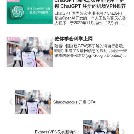
ChatGPT 国内怎么注册使用？解
锁 ChatGPT 注册的机场VPN推荐
ChatGPT 国内怎么注册使用？ChatGPT
是由OpenAI开发的一个人工智能聊天机器
人程序，于2022年11月推出，12月初，中
国互联网的自媒体逐渐开始讨论 ChatGPT
并于 2023 年火爆出圈，不仅仅是互联网
圈子，诸多其他行...
教你学会科学上网
业界资讯
​随着中国搭建GFW(不了解的请自行谷歌,
嘿嘿),阻碍了互联网信息的流动，国外一些
很棒的服务和网站(eg: Google,Dropbox)在
国内都无法正常访问,于是翻墙越来越成为
新时代国人上网的必备技能之一，今天就
为大家梳理一下翻墙的前世今...
Shadowsocks 开启 OTA
ExpressVPN又有新动作！