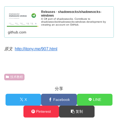
Releases · shadowsocks/shadowsocks-
windows
A C# port of shadowsocks. Contribute to
shadowsocks/shadowsocks-windows development by
creating an account on GitHub.
github.com
原文
http://itony.me/907.html
技术教程
分享
X
Facebook
LINE
Pinterest
复制