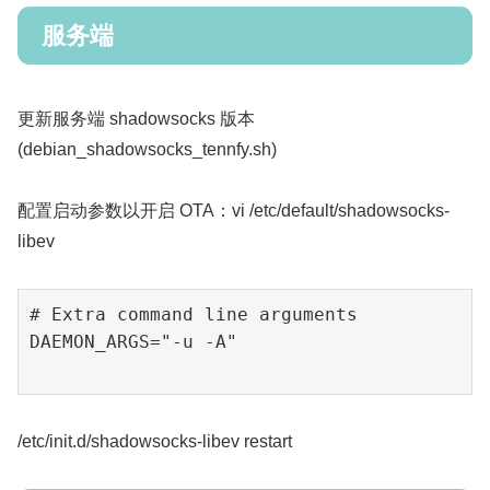
服务端
更新服务端 shadowsocks 版本
(debian_shadowsocks_tennfy.sh)
配置启动参数以开启 OTA：vi /etc/default/shadowsocks-
libev
# Extra command 
line
 arguments
DAEMON_ARGS=
"-u -A"
/etc/init.d/shadowsocks-libev restart