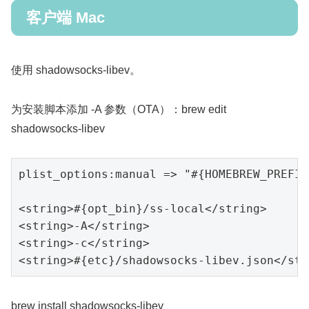
客户端 Mac
使用 shadowsocks-libev。
为安装脚本添加 -A 参数（OTA）：brew edit
shadowsocks-libev
plist_options:manual => "#{HOMEBREW_PREFIX
<
string
>
#{opt_bin}/ss-local
</
string
>
<
string
>
-A
</
string
>
<
string
>
-c
</
string
>
<
string
>
#{etc}/shadowsocks-libev.json
</
str
brew install shadowsocks-libev