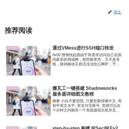
润土
推荐阅读
通过VMess进行SSH端口转发
技术教程
0x00 惯例找起因由于有需求访问自己在国
内家里的局域网，然而家里穷，又不是专
线，辣鸡移动又死活没法给公网IP，于是
一个端口转发/映射实现的需求应运而生。
本来以为 V2Ray自带的dokodemo-door可
以直接拿来用，毕竟要过境访问，直...
搬瓦工一键搭建 Shadowsocks
技术教程
服务器详细图文教程
摘要 小白不要恐慌, 只要您看得懂中文, 有
初中英文水平, 有支付宝账号, 您就可以在
十分钟之内购买一个美国虚拟主机并且在
它上面搭好 Shadowsocks 服务器。 本教
程似乎洋洋洒洒卷帙浩繁，其实只讲两件
事：㈠用支付宝租用美国VPS，㈡...
step-by-step 构建 IPSec/IKEv2
技术教程