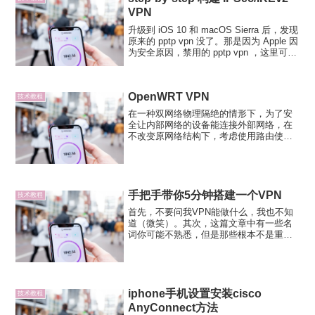
VPN
升级到 iOS 10 和 macOS Sierra 后，发现
原来的 pptp vpn 没了。那是因为 Apple 因
为安全原因，禁用的 pptp vpn ，这里可以
查阅到 Apple 官方声明。你需要搭建一个
支持 IPSec/IKEv2 的...
OpenWRT VPN
技术教程
在一种双网络物理隔绝的情形下，为了安
全让内部网络的设备能连接外部网络，在
不改变原网络结构下，考虑使用路由使用
VPN拨号共享上网。网络拓扑在内部网络
的设备需要连接外部网络，在终端设备非
双网卡接入的前提下，需要添加一个路由
设备（或网络桥接设备）...
手把手带你5分钟搭建一个VPN
技术教程
首先，不要问我VPN能做什么，我也不知
道（微笑）。其次，这篇文章中有一些名
词你可能不熟悉，但是那些根本不是重
点，照着做，你就可以科学上网了。第
三，你需要一张visa/master card信用卡。
如果你能做到上面这3点，那我们就开始
吧！登录...
iphone手机设置安装cisco
技术教程
AnyConnect方法