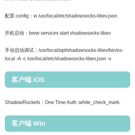
配置 config：vi /usr/local/etc/shadowsocks-libev.json
开机启动：brew services start shadowsocks-libev
手动启动调试：/usr/local/opt/shadowsocks-libev/bin/ss-
local -A -c /usr/local/etc/shadowsocks-libev.json -v
客户端 iOS
ShadowRockets：One Time Auth :white_check_mark:
客户端 Win