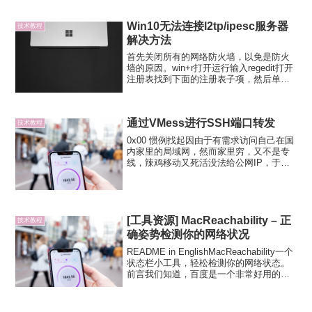
WallessPKU 项目. 这是一个致力于给北京
大学师生和校友提供翻墙...
Win10无法连接l2tp/ipesc服务器
技术教程
解决方法
首先关闭所有的网络防火墙，以免是防火
墙的原因。win+r打开运行输入regedit打开
注册表找到下面的注册表子项，然后单击
它：
HKEY_LOCAL_MACHINE\System\Curren
tControlSet\Services\Rasm...
通过VMess进行SSH端口转发
技术教程
0x00 惯例找起因由于有需求访问自己在国
内家里的局域网，然而家里穷，又不是专
线，辣鸡移动又死活没法给公网IP，于是
一个端口转发/映射实现的需求应运而生。
本来以为 V2Ray自带的dokodemo-door可
以直接拿来用，毕竟要过境访问，直...
[工具资源] MacReachability – 正
技术教程
确姿势检测你的网络状况
README in EnglishMacReachability一个
状态栏小工具，轻松检测你的网络状态。
前言我们知道，百度是一个非常好用的网
络检测工具，但是每次都要打开浏览器，
输入 baidu.com 然后等待页面出现，感觉
好繁琐。于是我开...