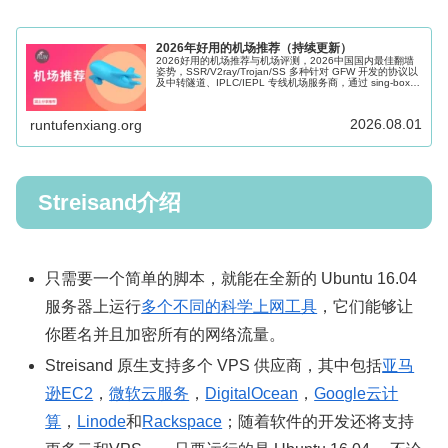
2026年好用的机场推荐（持续更新）
2026好用的机场推荐与机场评测，2026中国国内最佳翻墙
姿势，SSR/V2ray/Trojan/SS 多种针对 GFW 开发的协议以
及中转隧道、IPLC/IEPL 专线机场服务商，通过 sing-box、
Shadowrocket、Clash 等科学上网软件的辅助可以很好的帮
助访问海外网络，Windows、Mac、Android、iOS、Apple
TV 和路由器多端适用。
2026.08.01
runtufenxiang.org
Streisand介绍
只需要一个简单的脚本，就能在全新的 Ubuntu 16.04
服务器上运行
多个不同的科学上网工具
，它们能够让
你匿名并且加密所有的网络流量。
Streisand 原生支持多个 VPS 供应商，其中包括
亚马
逊EC2
，
微软云服务
，
DigitalOcean
，
Google云计
算
，
Linode
和
Rackspace
；随着软件的开发还将支持