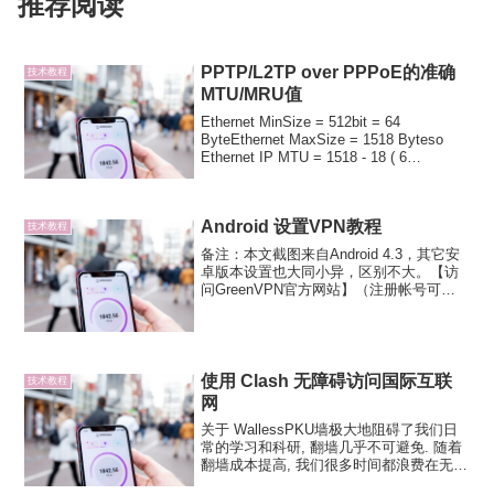
推荐阅读
PPTP/L2TP over PPPoE的准确
技术教程
MTU/MRU值
Ethernet MinSize = 512bit = 64
ByteEthernet MaxSize = 1518 Byteso
Ethernet IP MTU = 1518 - 18 ( 6
SRCMAC+ 6 DSTMAC+ 2 TY...
Android 设置VPN教程
技术教程
备注：本文截图来自Android 4.3，其它安
卓版本设置也大同小异，区别不大。【访
问GreenVPN官方网站】（注册帐号可免
费试用200M流量）注意：GreenVPN 已经
失效了，查看 2024 最佳翻墙VPN（机
场）：1、打开“Andr...
使用 Clash 无障碍访问国际互联
技术教程
网
关于 WallessPKU墙极大地阻碍了我们日
常的学习和科研, 翻墙几乎不可避免. 随着
翻墙成本提高, 我们很多时间都浪费在无意
义地学习翻墙技术上.因此, 我们创建了