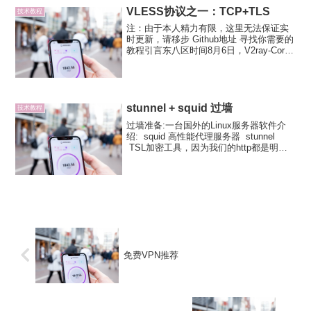
VLESS协议之一：TCP+TLS
技术教程
注：由于本人精力有限，这里无法保证实
时更新，请移步 Github地址 寻找你需要的
教程引言东八区时间8月6日，V2ray-Core
4.27.0 发布，这次不仅修补了很多安全问
题，还引入了一个新的传输层协议：
VLESS 。这是官方的文档：简...
stunnel + squid 过墙
技术教程
过墙准备:一台国外的Linux服务器软件介
绍: squid 高性能代理服务器 stunnel
TSL加密工具，因为我们的http都是明文
传输的，所以必须使用工具对内容进行加
密，才能躲过嗅探。过墙过程：yum -y
install sq...
免费VPN推荐