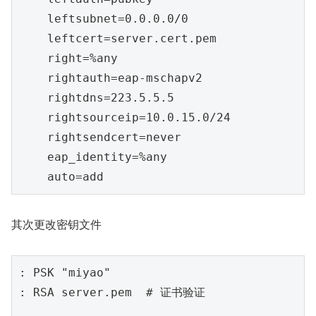
leftsubnet=0.0.0.0/0
leftcert=server.cert.pem
right=%any
rightauth=eap-mschapv2
rightdns=223.5.5.5
rightsourceip=10.0.15.0/24
rightsendcert=never
eap_identity=%any
auto=add
其次更改密钥文件
: PSK "miyao"

: RSA server.pem  # 证书验证
