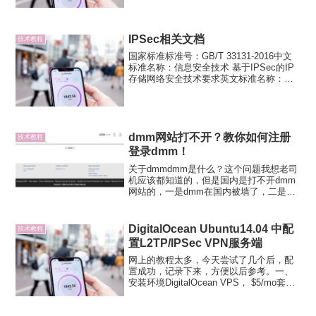
去，所以就打算在服务器上在搭建一个
VPN。目前可用的开源VPN服务器端有
IPSec、L...
IPSec相关文档
技术教程
国家标准标准号：GB/T 33131-2016中文
标准名称：信息安全技术 基于IPSec的IP
存储网络安全技术要求英文标准名称：
Information security technology—
Specification for IP sto...
dmm网站打不开？教你如何注册
技术教程
登录dmm！
关于dmmdmm是什么？这个问题我想老司
机应该都知道的，但是国内是打不开dmm
网站的，一是dmm在国内被墙了，二是
dmm禁止了非日本IP的登入。那么，老司
机想要去dmm学（kan）习（pian）一般会
怎么做呢？dmm注册与登录＃1.自备日
DigitalOcean Ubuntu14.04 中配
技术教程
本...
置L2TP/IPSec VPN服务端
网上的教程太多，今天尝试了几个后，配
置成功，记录下来，方便以后参考。一、
安装环境DigitalOcean VPS， $5/mo套
餐，512MBMemory，1 CoreProcessor，
20GBSSD Disk, 1TBTransfer。...