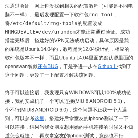
法通过验证，网上也没找到相关的配置教程（可能是不同电
rng-tool
脑不一样）。最后发现配置一下软件包
，
/etc/default/rng-tools
将
的配置改成
HRNGDEVICE=/dev/urandom
才能正常通过验证。成功
搭建完毕后，搭建好的VPN无法成功启动，具体原因是我
的系统是Ubuntu14.04的，教程是为12.04设计的，相应的
软件包版本不一样，而且Ubuntu 14.04里面的默认源里面的
openswan貌似
还有BUG
，于是乎进一步在
Github上
找到了
这个问题，更改了一下配置才解决该问题。
终于可以连接后，我发现只有WINDOWS可以100%成功链
接，我的安卓机子一个可以连接(MIUI8 ANDROID 5.1)，一
个不行(MIUI8 ANDROID 6.0)，这个问题不止我一个人遇
到，可以参考
这里
。搭建好后拿室友的Iphone测试了一下
可以连接，结果当我女朋友想用她的手机连接的时候又不知
道怎么就挂了，再次拿室友的Iphone测试，竟然也不行