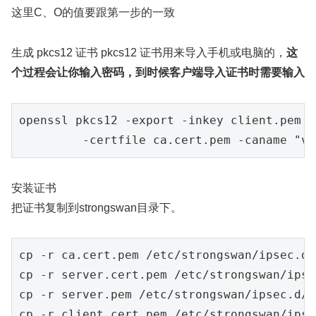
这里C、O的值要跟第一步的一致
生成 pkcs12 证书 pkcs12 证书用来导入手机或电脑的，
这
个过程会让你输入密码，到时候客户端导入证书时需要输入
openssl pkcs12 -export -inkey client
.pem
 -
         -certfile ca
.cert
.pem
 -caname 
"vp
安装证书
把证书复制到strongswan目录下。
cp -r ca
.cert
.pem
 /etc/strongswan/ipsec.d/
cp -r server
.cert
.pem
 /etc/strongswan/ipse
cp -r server
.pem
 /etc/strongswan/ipsec.d/p
cp -r client
.cert
.pem
 /etc/strongswan/ipse