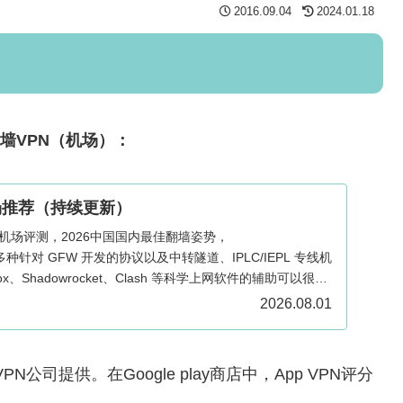
2016.09.04
2024.01.18
翻墙VPN（机场）：
场推荐（持续更新）
与机场评测，2026中国国内最佳翻墙姿势，
n/SS 多种针对 GFW 开发的协议以及中转隧道、IPLC/IEPL 专线机
ox、Shadowrocket、Clash 等科学上网软件的辅助可以很好
ows、Mac、Android、iOS、Apple TV 和路由器多端适
2026.08.01
PN公司提供。在Google play商店中，App VPN评分