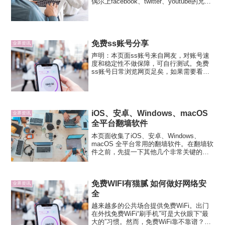
偶尔上facebook、twitter、youtube的兄弟
姐妹们开始在朋友圈吐槽。我国政府每年
花费在GFW（Great Firewall中国国家防火
墙）达60亿...
免费ss账号分享
业界资讯
声明：本页面ss账号来自网友，对账号速
度和稳定性不做保障，可自行测试。免费
ss账号日常浏览网页足矣，如果需要看视
频，还是推荐购买收费服务或者自行搭建
科学上网。美国SS服务器地址：
104.160.38.95端口：443加密方式：aes-
256...
iOS、安卓、Windows、macOS
业界资讯
全平台翻墙软件
本页面收集了iOS、安卓、Windows、
macOS 全平台常用的翻墙软件。在翻墙软
件之前，先提一下其他几个非常关键的安
全要素，即浏览器、输入法和聊天软件。
浏览器推荐由于浏览器会记录详细的个人
访问数据，出于安全问题考量不要使用国
免费WIFI有猫腻 如何做好网络安
产浏览器进行...
业界资讯
全
越来越多的公共场合提供免费WiFi。出门
在外找免费WiFi“刷手机”可是大伙眼下“最
大的”习惯。然而，免费WiFi靠不靠谱？日