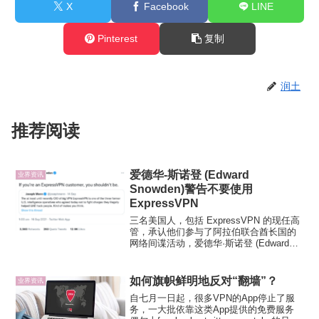
X
Facebook
LINE
Pinterest
复制
润土
推荐阅读
爱德华-斯诺登 (Edward
业界资讯
Snowden)警告不要使用
ExpressVPN
三名美国人，包括 ExpressVPN 的现任高
管，承认他们参与了阿拉伯联合酋长国的
网络间谍活动，爱德华·斯诺登 (Edward
Snowden) 发出针对 ExpressVPN 的警
报。这三名特工在 Project Raven 中工
作，以...
如何旗帜鲜明地反对“翻墙”？
业界资讯
自七月一日起，很多VPN的App停止了服
务，一大批依靠这类App提供的免费服务