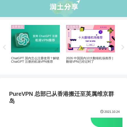
业界资讯
机场推荐
业
5个
软
ChatGPT 国内怎么注册使用？解锁
2026 中国国内10大翻墙机场推荐 |
ChatGPT 注册的机场VPN推荐
翻墙VPN已经过时了
PureVPN 总部已从香港搬迁至英属维京群
岛
2021.10.24