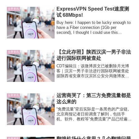
在国区 A...
ExpressVPN Speed Test速度测
业界资讯
试 68Mbps!
Buy here: I happen to be lucky enough to
have a Fiber connection (1Gb per
second), I thought I could use this
connection...
【立此存照】陕西汉滨一男子非法
业界资讯
进行国际联网被查处
CDT编辑注：该微博原文已被删除月光博
客｜汉滨一男子非法进行国际联网被查处
据陕西省安康市汉滨区公安分局微博发布
的消息，近日，汉滨公安分局依法查处一
起使用非法软件建立互联网信道进行国际
联网案件。5月17日，分局情指中心在工作
运营商哭了：第三方免费流量都是
中发现，有人使用“...
业界资讯
这么来的
“免费流量”背后实际是一条黑色的产业链。
北京商报记者日前调查了解到，包括手
机、软件、教程等“免费流量”产品已经遍布
网络。不过，据运营商内部人士透露，这
些所谓的免费流量产品都是钻运营商空子
的产物，利用了运营商定向免费流量的漏
翻墙机场什么意思？几个翻墙问题
洞，这一漏洞每年可...
业界资讯