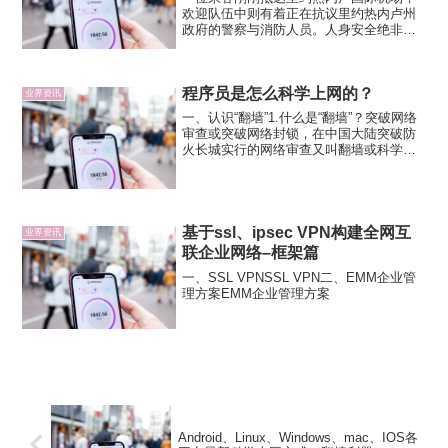
欢迎队伍中则有着正在抗议里约热内卢州
政府的警察与消防人员。人身安全绝非旅
客在里约奥运会期间需要担心的惟一问题
——安全专家警告称，访问计算机网络时
同样需要保持谨慎心态。在上周，里约热
程序员是怎么科学上网的？
内卢当地警员在机场高举“...
业界资讯
一、认识“翻墙”1.什么是“翻墙”？突破网络
审查或突破网络封锁，在中国大陆突破防
火长城实行的网络审查又叫翻墙或科学上
网，指绕过互联网审查封锁技术（IP封
锁、端口封锁、关键词过滤、域名劫持
等），实现对网络内容的访问。突破网络
审查的软件通常被称...
基于ssl、ipsec VPN构建全网互
业界资讯
联企业网络–框架篇
一、SSL VPNSSL VPN二、EMM企业管
理方案EMM企业管理方案
Android、Linux、Windows、mac、IOS各