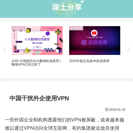
业界资讯
业
业界资讯
5个购买美区Apple ID 和小火箭翻墙
ChatGPT 国内怎么注册使用？解锁
翻墙
软件的网站推荐
ChatGPT 注册的机场VPN推荐
中国干扰外企使用VPN
2018.01.18
一些外国企业和机构透露他们的VPN被屏蔽，或者越来越
难以通过VPN访问全球互联网，有的集团被迫放弃使用