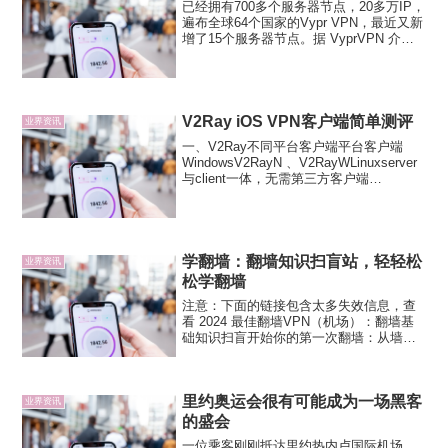
已经拥有700多个服务器节点，20多万IP，
遍布全球64个国家的Vypr VPN，最近又新
增了15个服务器节点。据 VyprVPN 介
绍，之所以在这些国家建立 VPN 服务器节
点，主要原因是这些国家的隐私保护法
律。当然在欧洲也有许多国家在互...
V2Ray iOS VPN客户端简单测评
业界资讯
一、V2Ray不同平台客户端平台客户端
WindowsV2RayN 、V2RayWLinuxserver
与client一体，无需第三方客户端
MacV2RayXAndriodV2RayNG、
BifrostV、ActiniumiOSShadowr...
学翻墙：翻墙知识扫盲站，轻轻松
业界资讯
松学翻墙
注意：下面的链接包含太多失效信息，查
看 2024 最佳翻墙VPN（机场）：翻墙基
础知识扫盲开始你的第一次翻墙：从墙内
到墙外全平台翻墙教程(1)： Windows 篇
全平台翻墙教程(2)： Mac OS X 篇全平台
翻墙教程(3)： Linu...
里约奥运会很有可能成为一场黑客
业界资讯
的盛会
一位乘客刚刚抵达里约热内卢国际机场，