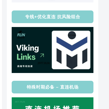
专线+优化直连 抗风险组合
特殊时期必备 – 直连机场