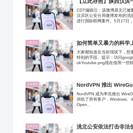
【立此存照】陕西汉滨
业界资讯
CDT编辑注：该微博原文已
汉滨区公安分局微博发布的消
进行国际联网案件。5月17日，
如何简单又暴力的科学
业界资讯
大家都知道在当前现状下，想要上
特别的手段。提示：访问google网
okYoutube.png现在借用一些软
NordVPN 推出 WireGu
业界资讯
NordVPN 成为率先推出 WireG
供给了所有客户，Windows、
Open...
洮北公安依法打击非法使
业界资讯