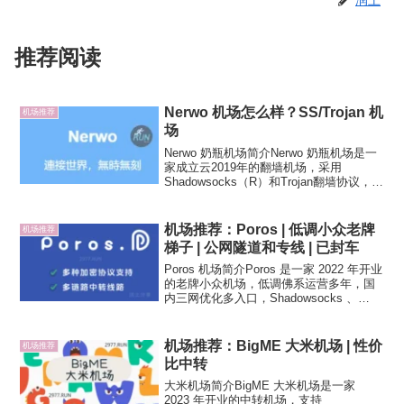
润土
推荐阅读
Nerwo 机场怎么样？SS/Trojan 机
机场推荐
场
Nerwo 奶瓶机场简介Nerwo 奶瓶机场是一
家成立云2019年的翻墙机场，采用
Shadowsocks（R）和Trojan翻墙协议，线
路方面为BGP国内中转，晚高峰有一定的
保障。机场官方网页有标注哪些节点可解
锁哪些流媒体，直观的显示，不需...
机场推荐：Poros | 低调小众老牌
机场推荐
梯子 | 公网隧道和专线 | 已封车
Poros 机场简介Poros 是一家 2022 年开业
的老牌小众机场，低调佛系运营多年，国
内三网优化多入口，Shadowsocks 、
Trojan 和 Vmess 多协议支持，公网隧道
中转节点为主，也有 IPLC 专线节点不过
普遍高倍率。...
机场推荐：BigME 大米机场 | 性价
机场推荐
比中转
大米机场简介BigME 大米机场是一家
2023 年开业的中转机场，支持