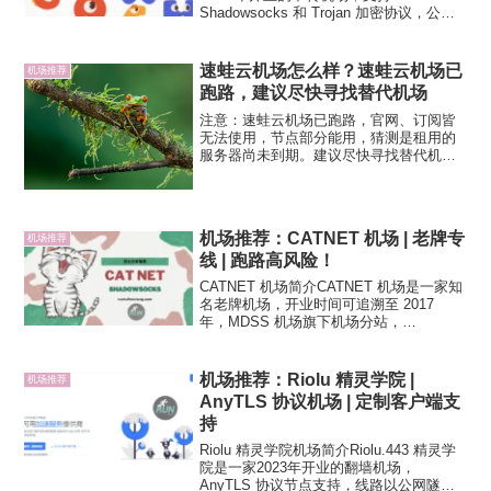
Shadowsocks 和 Trojan 加密协议，公网
隧道中转节点为主，2025 新增了唯云专线
节点，支持解锁 Netflix、Disney+ 等流媒
体及 Chat...
速蛙云机场怎么样？速蛙云机场已
机场推荐
跑路，建议尽快寻找替代机场
注意：速蛙云机场已跑路，官网、订阅皆
无法使用，节点部分能用，猜测是租用的
服务器尚未到期。建议尽快寻找替代机场
或选择其他翻墙方案，避免失联。速蛙云
机场怎么样？速蛙云机场成立于2020年4月
份，由海外团队运营。速蛙云采用
MPTCP加速技术，翻...
机场推荐：CATNET 机场 | 老牌专
机场推荐
线 | 跑路高风险！
CATNET 机场简介CATNET 机场是一家知
名老牌机场，开业时间可追溯至 2017
年，MDSS 机场旗下机场分站，
Shadowsocks 协议，BGP 入口深港专
线，也有 0.3 低倍率公网隧道转发节点提
供。CATNET 机场在 Wi...
机场推荐：Riolu 精灵学院 |
机场推荐
AnyTLS 协议机场 | 定制客户端支
持
Riolu 精灵学院机场简介Riolu.443 精灵学
院是一家2023年开业的翻墙机场，
AnyTLS 协议节点支持，线路以公网隧道