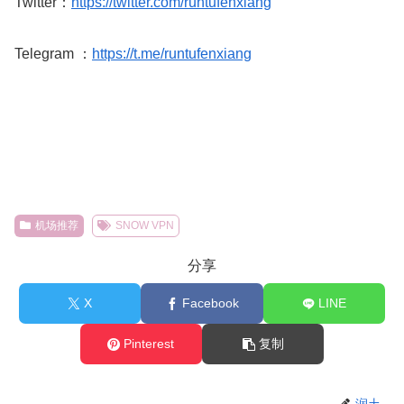
Twitter：
https://twitter.com/runtufenxiang
Telegram ：
https://t.me/runtufenxiang
机场推荐
SNOW VPN
分享
X
Facebook
LINE
Pinterest
复制