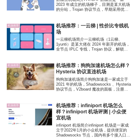
2023 年成立的机场梯子，目测是某大机场
的分站，Trojan 协议节点，早期采用优质
公网隧道中转，后升级为 IEPL 专线网
络，国内 BGP 入口三网体验都不差，支
持 Netflix、Disney...
机场推荐：一云梯 | 性价比专线机
机场推荐
场
一云梯机场简介一云梯机场（1云梯、
1yunti）是某大佬在 2024 年新开的机场，
全节点 IPLC 专线，Trojan 协议，解锁
Netflix、Disney+ 和 ChatGPT、TikTok
等。支持 Clash、Shadowroc...
机场推荐：狗狗加速机场怎么样？
机场推荐
Hysteria 协议直连机场
狗狗加速机场简介狗狗加速是一家成立于
2021 年的机场，Shadowsocks 、Hysteria
协议节点，V2board 魔改的面板，注册免
费试用 。线路有直连和中转。机场官方声
明不限速，不做审计。提供 ChatGPT 专
用的解锁节点...
机场推荐：infiniport 机场怎么
机场推荐
样？infiniport 机场评测 | 小众便
宜机场
infiniport 机场简介infiniport 机场是一家成
立于2022年1月的小众机场，提供便宜的
Shadowsocks 节点，国内有多个接入口，