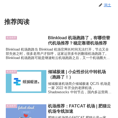
润土
推荐阅读
Blinkload 机场跑路了，有哪些替
机场推荐
代机场推荐？稳定靠谱机场推荐
Blinkload 机场跑路当 Blinkload 机场官网长时间无法打开，节点又全
部失效之时，很多老用户才惊呼，这家运营多年的翻墙机场跑路了。
Blinkload 机场跑路可能是继速蛙云机场跑路之后，又一个机场圈大事
件，也预示着机场寒冬的到...
倾城极速 | 小众性价比中转机场
机场推荐
（跑路了！）
倾城极速机场简介倾城极速 QCJS 机场是
一家 2022 年开业的老牌机场，
Shadowsocks 中转节点，国内多运营商入
口，节点覆盖五大常用地区，专业团队运
营，靠谱程度比较高，同时有不错的解锁
能力，支持 Netflix、Disney+、...
机场推荐：FATCAT 机场 | 肥猫云
机场推荐
机场专线加速
肥猫云机场简介FATCAT 肥猫云是一家