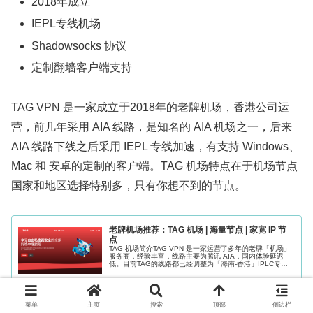
2018年成立
IEPL专线机场
Shadowsocks 协议
定制翻墙客户端支持
TAG VPN 是一家成立于2018年的老牌机场，香港公司运
营，前几年采用 AIA 线路，是知名的 AIA 机场之一，后来
AIA 线路下线之后采用 IEPL 专线加速，有支持 Windows、
Mac 和 安卓的定制的客户端。TAG 机场特点在于机场节点
国家和地区选择特别多，只有你想不到的节点。
老牌机场推荐：TAG 机场 | 海量节点 | 家宽 IP 节
点
TAG 机场简介TAG VPN 是一家运营了多年的老牌「机场」
服务商，经验丰富，线路主要为腾讯 AIA，国内体验延迟
低。目前TAG的线路都已经调整为「海南-香港」IPLC专
线，延迟可能会比以前高，稳定性更加可靠。日常体验，还
是比较稳定，提供...
2026.02.17
runtufenxiang.org
菜单
主页
搜索
顶部
侧边栏