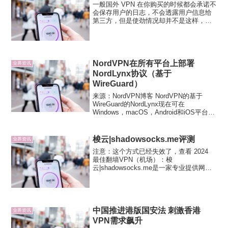
一般国外 VPN 在你购买的时候都会承诺不
会保存用户的日志，不会透露用户信息给
第三方，但是使劲情况却并不是这样，国
外 VPN 也有不靠谱，不讲信誉的厂商。具
体的可以去 reddit上看 Astrill VPN 前员工
的爆料，地址：爆料中主要...
NordVPN在所有平台上部署
业界资讯
NordLynx协议（基于
WireGuard）
来源：NordVPN博客 NordVPN的基于
WireGuard的NordLynx现在可在
Windows，macOS，Android和iOS平台上
推出。 该协议已经在Linux上进行了大约9
个月的试点测试，并且现在已经被认为是
主流的协议。 ...
梭云|shadowsocks.me评测
业界资讯
注意：这个方式已经失效了，查看 2024
最佳翻墙VPN（机场）：梭
云|shadowsocks.me是一家专业提供网络
加速的SS服务商，梭云|shadowsocks有多
条阿里云香港B节点，轻松观看
youtube（油管）1080P无压力。梭云...
中国推进港版国安法 刺激香港
业界资讯
VPN需求飙升