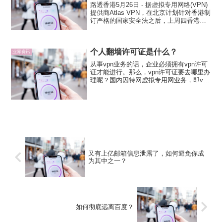
路透香港5月26日 - 据虚拟专用网络(VPN)
提供商Atlas VPN，在北京计划针对香港制
订严格的国家安全法之后，上周四香港对
VPN的需求激增了五倍多，反映出人们对
互联网隐私的担忧。Atlas VPN表示，作为
一种可帮助人们绕过网络限制...
个人翻墙许可证是什么？
业界资讯
从事vpn业务的话，企业必须拥有vpn许可
证才能进行。那么，vpn许可证要去哪里办
理呢？国内因特网虚拟专用网业务，即vpn
业务许可证，是第一类增值电信业务经营
许可证，属于B13类国内互联网虚拟专用
网vpn业务，俗称vpn业务许可证。指的是
经...
又有上亿邮箱信息泄露了，如何避免你成
为其中之一？
如何彻底远离百度？