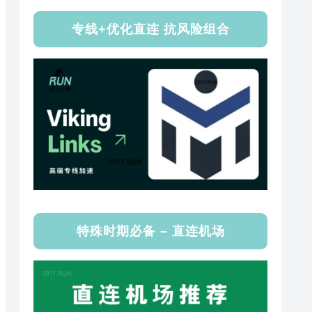
专线+优化直连 抗风险组合
特殊时期必备 – 直连机场